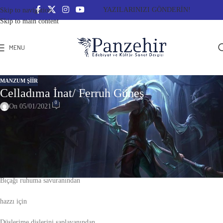
YAZILARINIZI GÖNDERİN!
Skip to navigation
Skip to main content
MENU
MANZUM ŞIIR
Celladıma İnat/ Ferruh Güneş
0
On 05/01/2021
Celladıma İnat
Ben katilin sinsi olanından korkarım,
Bıçağı ruhuma savuranından
hazzı için
Düşlerime dişlerini saplayanından