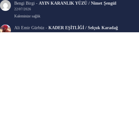
Bengi Birgi
-
AYIN KARANLIK YÜZÜ / Nimet Şengül
22/07/2026
Kaleminize sağlık
Ali Emir Gürbüz
-
KADER EŞİTLİĞİ / Selçuk Karadağ
18/07/2026
Çok güzel. Elinize sağlık. İyi halim halsiz.
Emine HACI
-
ŞAHISSIZ EVCİLİK OYUNLARI / Sevim Alkan
05/07/2026
Kaleminize ve emeklerinize sağlık, keyifle okudum. Elimizi tutacak sevdiklerimizin
olması temennisiyle, yazıların devamını bekliyoruz heyecanla...
Ali E. Gürbüz
-
BELKİ BİR GÜN / Şebnem Gürler Oakman
23/06/2026
Tek kelime ile harika. 2 defa okudum yine :)
SON YORUMLAR
BAVUL / A.C. Özyer
için
İ. Cemal Durgun
AYIN KARANLIK YÜZÜ / Nimet Şengül
için
Bengi Birgi