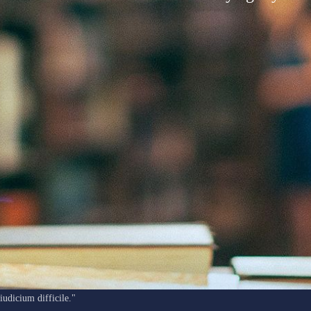
"Ars longa, vita brevis, occasio praeceps, experimentum periculosum,
iudicium difficile."