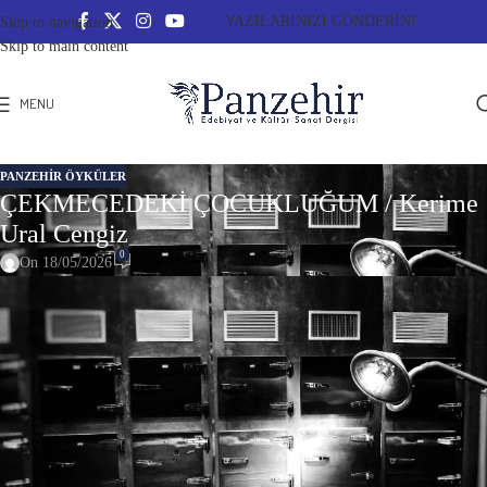
YAZILARINIZI GÖNDERİN!
Skip to navigation
Skip to main content
MENU
PANZEHIR ÖYKÜLER
ÇEKMECEDEKİ ÇOCUKLUĞUM / Kerime
Ural Cengiz
0
On 18/05/2026