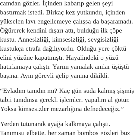
camdan gözler. İçinden kabarıp gelen şeyi
bastırmak istedi. Birkaç kez yutkundu, içinden
yükselen lavı engellemeye çalışsa da başaramadı.
Öğürerek kendini dışarı attı, bulduğu ilk çöpe
kustu. Annesizliği, kimsesizliği, sevgisizliği
kustukça etrafa dağılıyordu. Olduğu yere çöktü
elini yüzüne kapatmıştı. Hayalindeki o yüzü
hatırlamaya çalıştı. Yarım yamalak anılar üşüştü
başına. Aynı görevli gelip yanına dikildi.
“Evladım tanıdın mı? Kaç gün suda kalmış şişmiş
tabii tanıdınsa gerekli işlemleri yapalım al götür.
Yoksa kimsesizler mezarlığına defnedeceğiz.”
Yerden tutunarak ayağa kalkmaya çalıştı.
Tanımıştı elbette, her zaman bomboş gözleri buz