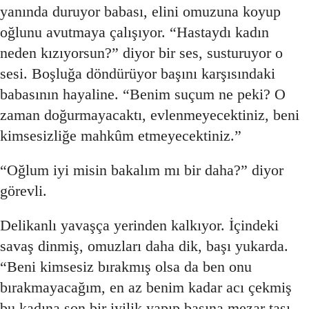
yanında duruyor babası, elini omuzuna koyup
oğlunu avutmaya çalışıyor. “Hastaydı kadın
neden kızıyorsun?” diyor bir ses, susturuyor o
sesi. Boşluğa döndürüyor başını karşısındaki
babasının hayaline. “Benim suçum ne peki? O
zaman doğurmayacaktı, evlenmeyecektiniz, beni
kimsesizliğe mahkûm etmeyecektiniz.”
“Oğlum iyi misin bakalım mı bir daha?” diyor
görevli.
Delikanlı yavaşça yerinden kalkıyor. İçindeki
savaş dinmiş, omuzları daha dik, başı yukarda.
“Beni kimsesiz bırakmış olsa da ben onu
bırakmayacağım, en az benim kadar acı çekmiş
bu kadına son bir iyilik yapıp başına mezar taşı