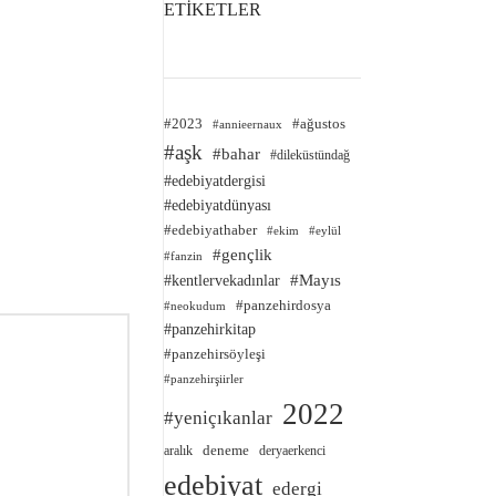
ETİKETLER
#2023
#ağustos
#annieernaux
#aşk
#bahar
#dileküstündağ
#edebiyatdergisi
#edebiyatdünyası
#edebiyathaber
#ekim
#eylül
#gençlik
#fanzin
#kentlervekadınlar
#Mayıs
#panzehirdosya
#neokudum
#panzehirkitap
#panzehirsöyleşi
#panzehirşiirler
2022
#yeniçıkanlar
deneme
aralık
deryaerkenci
edebiyat
edergi