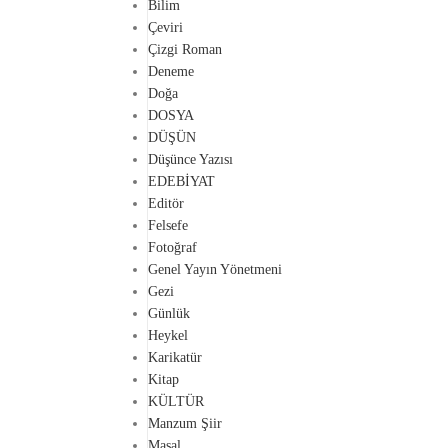
Bilim
Çeviri
Çizgi Roman
Deneme
Doğa
DOSYA
DÜŞÜN
Düşünce Yazısı
EDEBİYAT
Editör
Felsefe
Fotoğraf
Genel Yayın Yönetmeni
Gezi
Günlük
Heykel
Karikatür
Kitap
KÜLTÜR
Manzum Şiir
Masal