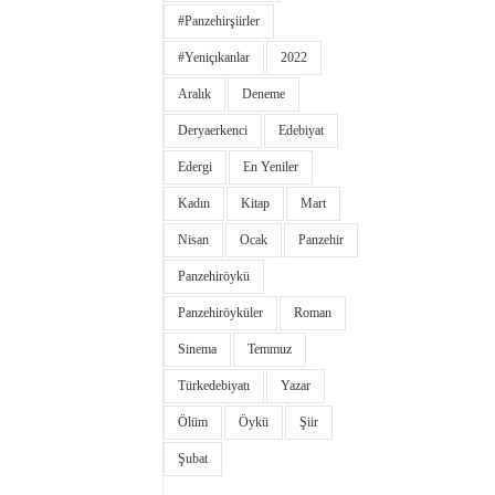
#panzehirşiirler
#yeniçıkanlar
2022
Aralık
Deneme
Deryaerkenci
Edebiyat
Edergi
En Yeniler
Kadın
Kitap
Mart
Nisan
Ocak
Panzehir
Panzehiröykü
Panzehiröyküler
Roman
Sinema
Temmuz
Türkedebiyatı
Yazar
Ölüm
Öykü
Şiir
Şubat