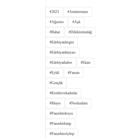
#2023
#annieernaux
#ağustos
#aşk
#bahar
#dileküstündağ
#edebiyatdergisi
#edebiyatdünyası
#edebiyathaber
#ekim
#eylül
#fanzin
#gençlik
#kentlervekadınlar
#Mayıs
#neokudum
#panzehirdosya
#panzehirkitap
#panzehirsöyleşi