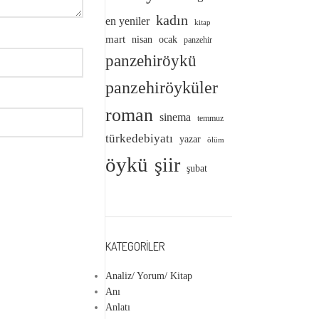
kadın
en yeniler
kitap
mart
nisan
ocak
panzehir
panzehiröykü
panzehiröyküler
roman
sinema
temmuz
türkedebiyatı
yazar
ölüm
öykü
şiir
şubat
KATEGORILER
Analiz/ Yorum/ Kitap
Anı
Anlatı