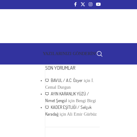
YAZILARINIZI GÖNDERİN!
SON YORUMLAR
BAVUL / A.C. Özyer
için
İ.
Cemal Durgun
AYIN KARANLIK YÜZÜ /
Nimet Şengül
için
Bengi Birgi
KADER EŞİTLİĞİ / Selçuk
Karadağ
için
Ali Emir Gürbüz