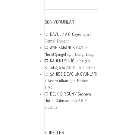
SON YORUMLAR
BAVUL / A.C. Özyer
için
İ.
Cemal Durgun
AYIN KARANLIK YÜZÜ /
Nimet Şengül
için
Bengi Birgi
KADER EŞİTLİĞİ / Selçuk
Karadağ
için
Ali Emir Gürbüz
ŞAHISSIZ EVCİLİK OYUNLARI
/ Sevim Alkan
için
Emine
HACI
BELKİ BİR GÜN / Şebnem
Gürler Oakman
için
Ali E.
Gürbüz
ETİKETLER