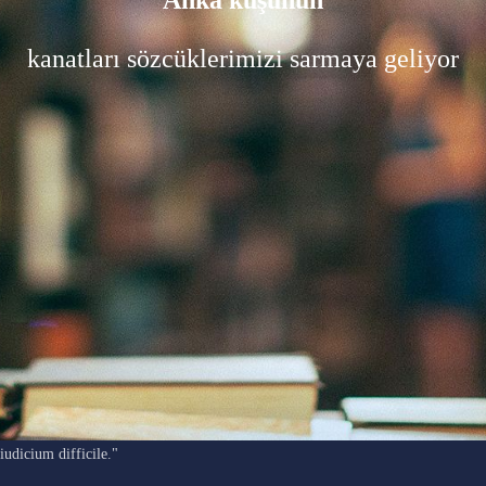
Anka kuşunun
kanatları sözcüklerimizi sarmaya geliyor
"Ars longa, vita brevis, occasio praeceps, experimentum periculosum,
iudicium difficile."