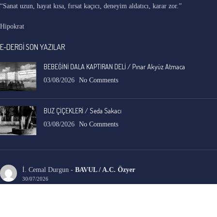
“Sanat uzun, hayat kısa, fırsat kaçıcı, deneyim aldatıcı, karar zor.”
Hipokrat
E-DERGİ SON YAZILAR
BEBEĞİNİ DALA KAPTIRAN DELİ / Pınar Akyüz Atmaca
03/08/2026
No Comments
BUZ ÇİÇEKLERİ / Seda Sakacı
03/08/2026
No Comments
İ. Cemal Durgun
-
BAVUL / A.C. Özyer
30/07/2026
Anadolu'nun, adına ve yerleşik duruluk, saflık algısına hiç yakışmayan ama en eski
ve en yaygın, gizli sosyal yarası ele alınmış.…
Bengi Birgi
-
AYIN KARANLIK YÜZÜ / Nimet Şengül