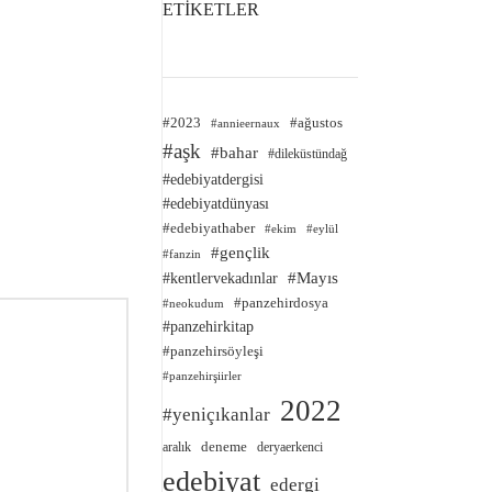
ETİKETLER
#2023
#ağustos
#annieernaux
#aşk
#bahar
#dileküstündağ
#edebiyatdergisi
#edebiyatdünyası
#edebiyathaber
#ekim
#eylül
#gençlik
#fanzin
#kentlervekadınlar
#Mayıs
#panzehirdosya
#neokudum
#panzehirkitap
#panzehirsöyleşi
#panzehirşiirler
2022
#yeniçıkanlar
deneme
aralık
deryaerkenci
edebiyat
edergi