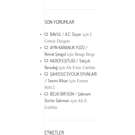
SON YORUMLAR
BAVUL / A.C. Özyer
için
İ.
Cemal Durgun
AYIN KARANLIK YÜZÜ /
Nimet Şengül
için
Bengi Birgi
KADER EŞİTLİĞİ / Selçuk
Karadağ
için
Ali Emir Gürbüz
ŞAHISSIZ EVCİLİK OYUNLARI
/ Sevim Alkan
için
Emine
HACI
BELKİ BİR GÜN / Şebnem
Gürler Oakman
için
Ali E.
Gürbüz
ETİKETLER