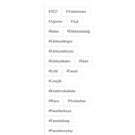
#2023
#annieernaux
#ağustos
#aşk
#bahar
#dileküstündağ
#edebiyatdergisi
#edebiyatdünyası
#edebiyathaber
#ekim
#eylül
#fanzin
#gençlik
#kentlervekadınlar
#Mayıs
#neokudum
#panzehirdosya
#panzehirkitap
#panzehirsöyleşi