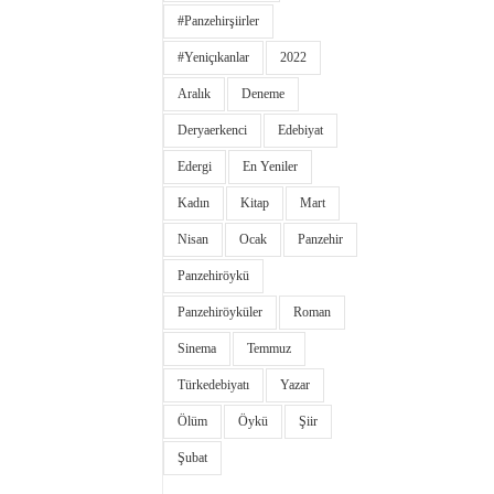
#panzehirşiirler
#yeniçıkanlar
2022
Aralık
Deneme
Deryaerkenci
Edebiyat
Edergi
En Yeniler
Kadın
Kitap
Mart
Nisan
Ocak
Panzehir
Panzehiröykü
Panzehiröyküler
Roman
Sinema
Temmuz
Türkedebiyatı
Yazar
Ölüm
Öykü
Şiir
Şubat