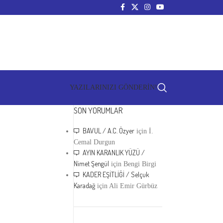
YAZILARINIZI GÖNDERİN!
SON YORUMLAR
BAVUL / A.C. Özyer
için
İ.
Cemal Durgun
AYIN KARANLIK YÜZÜ /
Nimet Şengül
için
Bengi Birgi
KADER EŞİTLİĞİ / Selçuk
Karadağ
için
Ali Emir Gürbüz