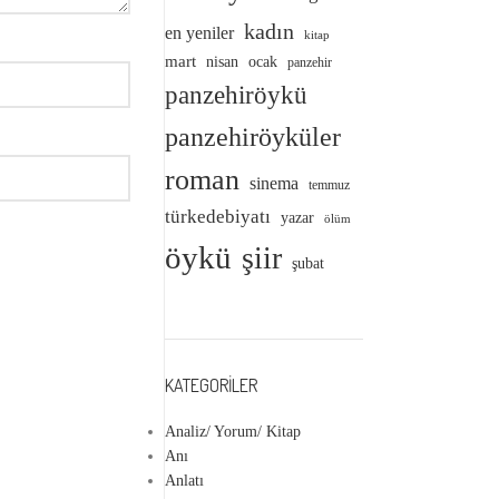
kadın
en yeniler
kitap
mart
nisan
ocak
panzehir
panzehiröykü
panzehiröyküler
roman
sinema
temmuz
türkedebiyatı
yazar
ölüm
öykü
şiir
şubat
KATEGORILER
Analiz/ Yorum/ Kitap
Anı
Anlatı