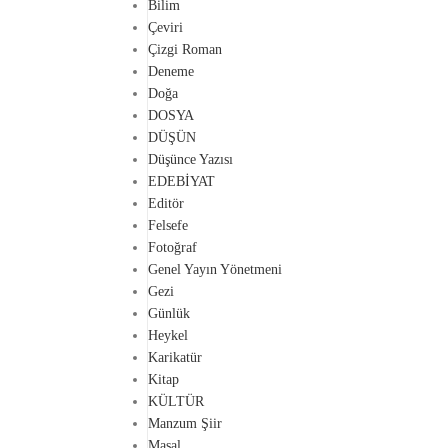
Bilim
Çeviri
Çizgi Roman
Deneme
Doğa
DOSYA
DÜŞÜN
Düşünce Yazısı
EDEBİYAT
Editör
Felsefe
Fotoğraf
Genel Yayın Yönetmeni
Gezi
Günlük
Heykel
Karikatür
Kitap
KÜLTÜR
Manzum Şiir
Masal