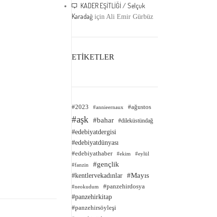
KADER EŞİTLİĞİ / Selçuk
Karadağ
için
Ali Emir Gürbüz
ETİKETLER
#2023
#ağustos
#annieernaux
#aşk
#bahar
#dileküstündağ
#edebiyatdergisi
#edebiyatdünyası
#edebiyathaber
#ekim
#eylül
#gençlik
#fanzin
#kentlervekadınlar
#Mayıs
#panzehirdosya
#neokudum
#panzehirkitap
#panzehirsöyleşi