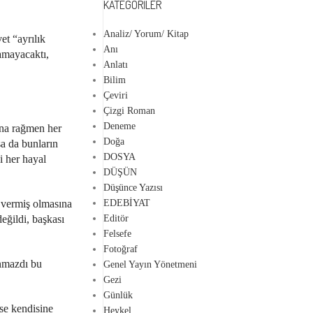
KATEGORILER
Analiz/ Yorum/ Kitap
et “ayrılık
Anı
amayacaktı,
Anlatı
Bilim
Çeviri
Çizgi Roman
Deneme
ına rağmen her
Doğa
sa da bunların
DOSYA
i her hayal
DÜŞÜN
Düşünce Yazısı
 vermiş olmasına
EDEBİYAT
eğildi, başkası
Editör
Felsefe
Fotoğraf
anmazdı bu
Genel Yayın Yönetmeni
Gezi
Günlük
rse kendisine
Heykel