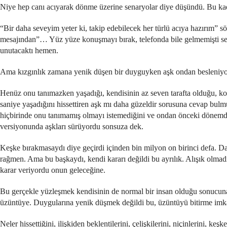
Niye hep canı acıyarak dönme üzerine senaryolar diye düşündü. Bu kad
“Bir daha seveyim yeter ki, takip edebilecek her türlü acıya hazırım” sö
mesajından”… Yüz yüze konuşmayı bırak, telefonda bile gelmemişti sebe
unutacaktı hemen.
Ama kızgınlık zamana yenik düşen bir duyguyken aşk ondan besleniyo
Henüz onu tanımazken yaşadığı, kendisinin az seven tarafta olduğu, kola
saniye yaşadığını hissettiren aşk mı daha güzeldir sorusuna cevap bulm
hiçbirinde onu tanımamış olmayı istemediğini ve ondan önceki dönemde
versiyonunda aşkları sürüyordu sonsuza dek.
Keşke bırakmasaydı diye geçirdi içinden bin milyon on birinci defa. D
rağmen. Ama bu başkaydı, kendi kararı değildi bu ayrılık. Alışık olmadı
karar veriyordu onun geleceğine.
Bu gerçekle yüzleşmek kendisinin de normal bir insan olduğu sonucuna 
üzüntüye. Duygularına yenik düşmek değildi bu, üzüntüyü bitirme imk
Neler hissettiğini, ilişkiden beklentilerini, çelişkilerini, niçinlerini, 