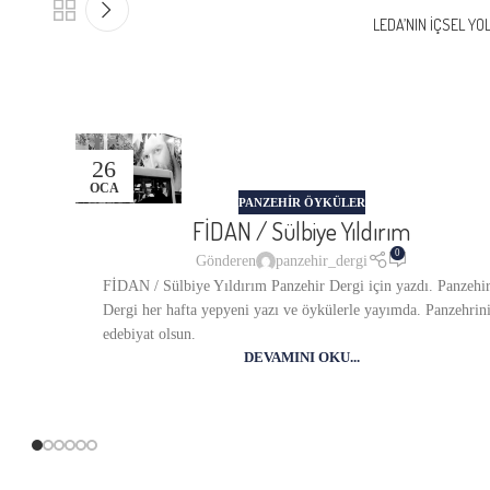
LEDA’NIN İÇSEL YO
26
OCA
PANZEHIR ÖYKÜLER
FİDAN / Sülbiye Yıldırım
0
Gönderen
panzehir_dergi
FİDAN / Sülbiye Yıldırım Panzehir Dergi için yazdı. Panzehi
Dergi her hafta yepyeni yazı ve öykülerle yayımda. Panzehrin
edebiyat olsun.
DEVAMINI OKU...