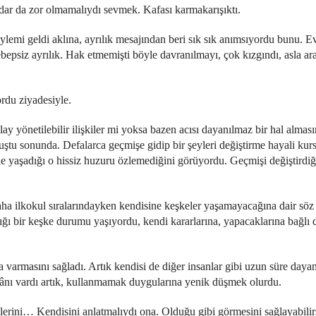
ar da zor olmamalıydı sevmek. Kafası karmakarışıktı.
ylemi geldi aklına, ayrılık mesajından beri sık sık anımsıyordu bunu. Ev
psiz ayrılık. Hak etmemişti böyle davranılmayı, çok kızgındı, asla ar
rdu ziyadesiyle.
y yönetilebilir ilişkiler mi yoksa bazen acısı dayanılmaz bir hal almas
uştu sonunda. Defalarca geçmişe gidip bir şeyleri değiştirme hayali kur
 yaşadığı o hissiz huzuru özlemediğini görüyordu. Geçmişi değiştirdiğ
aha ilkokul sıralarındayken kendisine keşkeler yaşamayacağına dair söz
ğı bir keşke durumu yaşıyordu, kendi kararlarına, yapacaklarına bağlı d
varmasını sağladı. Artık kendisi de diğer insanlar gibi uzun süre day
ânı vardı artık, kullanmamak duygularına yenik düşmek olurdu.
keşkelerini… Kendisini anlatmalıydı ona. Olduğu gibi görmesini sağlayabili