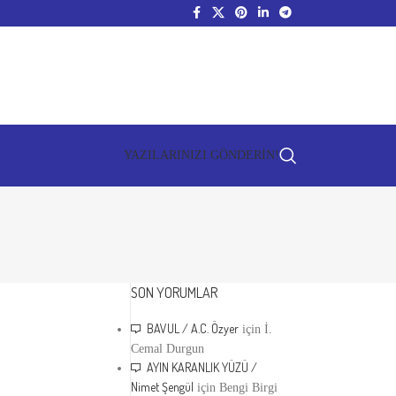
YAZILARINIZI GÖNDERİN!
SON YORUMLAR
BAVUL / A.C. Özyer
için
İ.
Cemal Durgun
AYIN KARANLIK YÜZÜ /
Nimet Şengül
için
Bengi Birgi