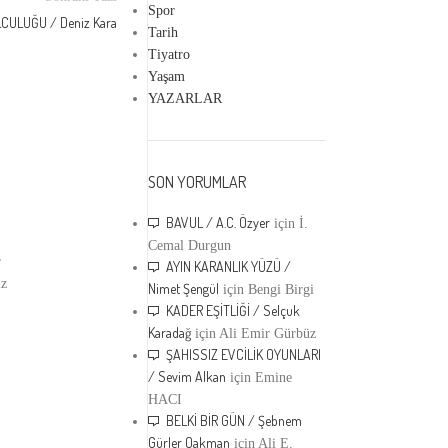
Spor
LCULUĞU / Deniz Kara
Tarih
Tiyatro
Yaşam
YAZARLAR
12
OCA
SON YORUMLAR
PANZEHIR ÖYKÜLER
İSHAK / Ece Ellinci
BAVUL / A.C. Özyer
için
İ.
0
Gönderen
panzehir_dergi
Cemal Durgun
r
İSHAK / Ece Ellinci Panzehir Dergi için yazdı. Pan
AYIN KARANLIK YÜZÜ /
iz
her hafta yepyeni yazı ve öykülerle yayımda. Panze
Nimet Şengül
için
Bengi Birgi
edebiyat olsun.
KADER EŞİTLİĞİ / Selçuk
DEVAMINI OKU...
Karadağ
için
Ali Emir Gürbüz
ŞAHISSIZ EVCİLİK OYUNLARI
/ Sevim Alkan
için
Emine
HACI
BELKİ BİR GÜN / Şebnem
Gürler Oakman
için
Ali E.