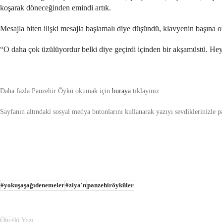
koşarak döneceğinden emindi artık.
Mesajla biten ilişki mesajla başlamalı diye düşündü, klavyenin başına 
“O daha çok üzülüyordur belki diye geçirdi içinden bir akşamüstü. H
Daha fazla Panzehir Öykü okumak için
buraya
tıklayınız.
Sayfanın altındaki sosyal medya butonlarını kullanarak yazıyı sevdiklerinizle pay
#yokuşaşağıdenemeler
#ziya'n
panzehiröyküler
Önceki Yazı