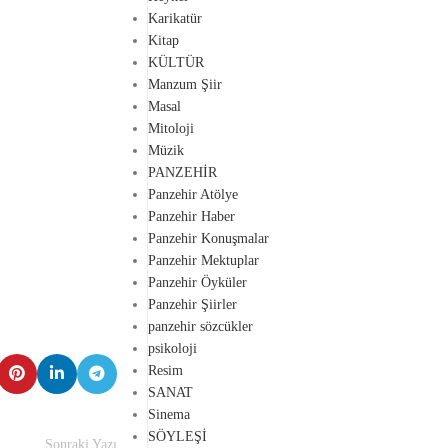
Karikatür
Kitap
KÜLTÜR
Manzum Şiir
Masal
Mitoloji
Müzik
PANZEHİR
Panzehir Atölye
Panzehir Haber
Panzehir Konuşmalar
Panzehir Mektuplar
Panzehir Öyküler
Panzehir Şiirler
panzehir sözcükler
psikoloji
Resim
SANAT
Sinema
SÖYLEŞİ
Sonraki Yazı