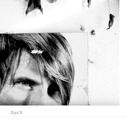
Ziya’N