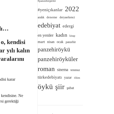
#panzehirşiirler
2022
#yeniçıkanlar
deneme
aralık
deryaerkenci
edebiyat
edergi
ndı…
kadın
en yeniler
kitap
o, kendisi
mart
nisan
ocak
panzehir
panzehiröykü
r yılı kalın
yaralarını
panzehiröyküler
roman
sinema
temmuz
türkedebiyatı
yazar
ölüm
disi karar
öykü
şiir
şubat
e kendisine. Ne
si gerektiği