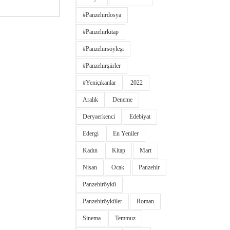
#panzehirdosya
#panzehirkitap
#panzehirsöyleşi
#panzehirşiirler
#yeniçıkanlar
2022
Aralık
Deneme
Deryaerkenci
Edebiyat
Edergi
En Yeniler
Kadın
Kitap
Mart
Nisan
Ocak
Panzehir
Panzehiröykü
Panzehiröyküler
Roman
Sinema
Temmuz