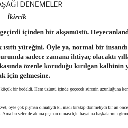
AŞAĞI DENEMELER
İkircik
 geçirdi içinden bir akşamüstü. Heyecanla
sıttı yüreğini. Öyle ya, normal bir insandı 
rumda sadece zamana ihtiyaç olacaktı yılla
kasında özenle koruduğu kırılgan kalbinin 
k için gelmesine.
n küçük bir bedeldi. Hem üzüntü içinde geçecek sürenin uzunluğuna ken
et, öyle çok pişman olmalıydı ki, inadı bırakıp dönmeliydi bir an önc
. Ama bu sefer de aklına pişman olması için hayatına başkalarının girme