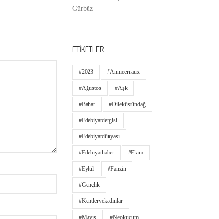
Gürbüz
ETİKETLER
#2023
#annieernaux
#ağustos
#aşk
#bahar
#dileküstündağ
#edebiyatdergisi
#edebiyatdünyası
#edebiyathaber
#ekim
#eylül
#fanzin
#gençlik
#kentlervekadınlar
#Mayıs
#neokudum