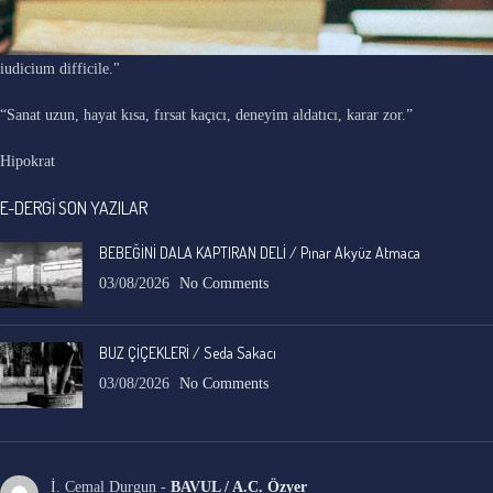
"Ars longa, vita brevis, occasio praeceps, experimentum periculosum,
iudicium difficile."
“Sanat uzun, hayat kısa, fırsat kaçıcı, deneyim aldatıcı, karar zor.”
Hipokrat
E-DERGİ SON YAZILAR
BEBEĞİNİ DALA KAPTIRAN DELİ / Pınar Akyüz Atmaca
03/08/2026
No Comments
BUZ ÇİÇEKLERİ / Seda Sakacı
03/08/2026
No Comments
İ. Cemal Durgun
-
BAVUL / A.C. Özyer