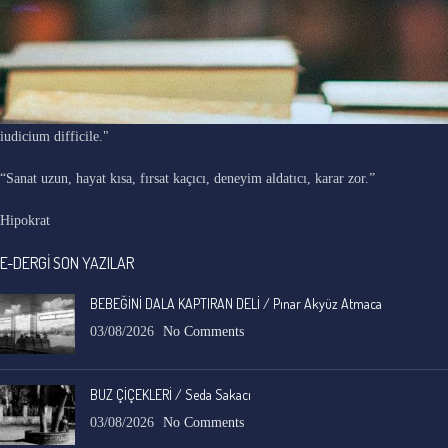
"Ars longa, vita brevis, occasio praeceps, experimentum periculosum,
iudicium difficile."
“Sanat uzun, hayat kısa, fırsat kaçıcı, deneyim aldatıcı, karar zor.”
Hipokrat
E-DERGİ SON YAZILAR
BEBEĞİNİ DALA KAPTIRAN DELİ / Pınar Akyüz Atmaca
03/08/2026
No Comments
BUZ ÇİÇEKLERİ / Seda Sakacı
03/08/2026
No Comments