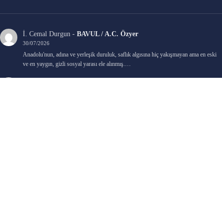
İ. Cemal Durgun
-
BAVUL / A.C. Özyer
30/07/2026
Anadolu'nun, adına ve yerleşik duruluk, saflık algısına hiç yakışmayan ama en eski
ve en yaygın, gizli sosyal yarası ele alınmış.…
Bengi Birgi
-
AYIN KARANLIK YÜZÜ / Nimet Şengül
22/07/2026
Kaleminize sağlık
Ali Emir Gürbüz
-
KADER EŞİTLİĞİ / Selçuk Karadağ
18/07/2026
Çok güzel. Elinize sağlık. İyi halim halsiz.
Emine HACI
-
ŞAHISSIZ EVCİLİK OYUNLARI / Sevim Alkan
05/07/2026
Kaleminize ve emeklerinize sağlık, keyifle okudum. Elimizi tutacak sevdiklerimizin
olması temennisiyle, yazıların devamını bekliyoruz heyecanla...
Ali E. Gürbüz
-
BELKİ BİR GÜN / Şebnem Gürler Oakman
23/06/2026