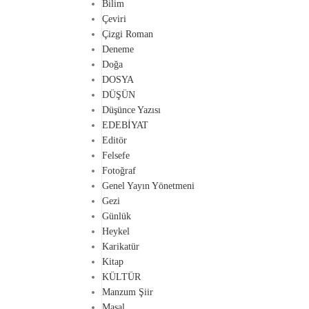
Bilim
Çeviri
Çizgi Roman
Deneme
Doğa
DOSYA
DÜŞÜN
Düşünce Yazısı
EDEBİYAT
Editör
Felsefe
Fotoğraf
Genel Yayın Yönetmeni
Gezi
Günlük
Heykel
Karikatür
Kitap
KÜLTÜR
Manzum Şiir
Masal