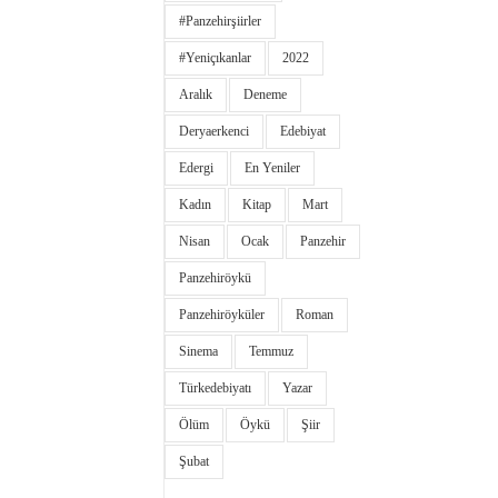
#panzehirşiirler
#yeniçıkanlar
2022
Aralık
Deneme
Deryaerkenci
Edebiyat
Edergi
En Yeniler
Kadın
Kitap
Mart
Nisan
Ocak
Panzehir
Panzehiröykü
Panzehiröyküler
Roman
Sinema
Temmuz
Türkedebiyatı
Yazar
Ölüm
Öykü
Şiir
Şubat