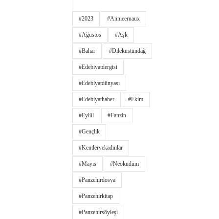
#2023
#annieernaux
#ağustos
#aşk
#bahar
#dileküstündağ
#edebiyatdergisi
#edebiyatdünyası
#edebiyathaber
#ekim
#eylül
#fanzin
#gençlik
#kentlervekadınlar
#Mayıs
#neokudum
#panzehirdosya
#panzehirkitap
#panzehirsöyleşi