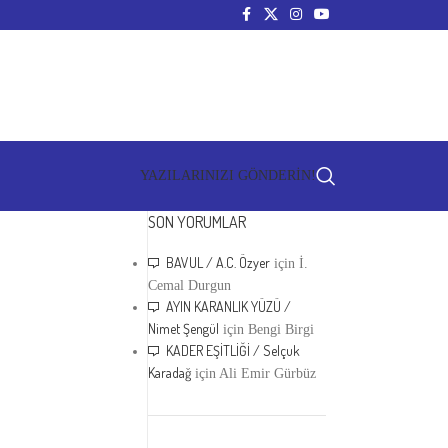
YAZILARINIZI GÖNDERİN!
SON YORUMLAR
BAVUL / A.C. Özyer
için
İ.
Cemal Durgun
AYIN KARANLIK YÜZÜ /
Nimet Şengül
için
Bengi Birgi
KADER EŞİTLİĞİ / Selçuk
Karadağ
için
Ali Emir Gürbüz