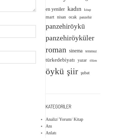
kadın
en yeniler
kitap
mart
nisan
ocak
panzehir
panzehiröykü
panzehiröyküler
roman
sinema
temmuz
türkedebiyatı
yazar
ölüm
öykü
şiir
şubat
KATEGORILER
Analiz/ Yorum/ Kitap
Anı
Anlatı