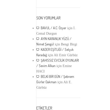
SON YORUMLAR
BAVUL / A.C. Özyer
için
İ.
Cemal Durgun
AYIN KARANLIK YÜZÜ /
Nimet Şengül
için
Bengi Birgi
KADER EŞİTLİĞİ / Selçuk
Karadağ
için
Ali Emir Gürbüz
ŞAHISSIZ EVCİLİK OYUNLARI
/ Sevim Alkan
için
Emine
HACI
BELKİ BİR GÜN / Şebnem
Gürler Oakman
için
Ali E.
Gürbüz
ETİKETLER