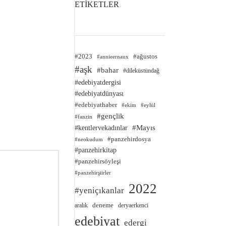
ETİKETLER
#2023
#ağustos
#annieernaux
#aşk
#bahar
#dileküstündağ
#edebiyatdergisi
#edebiyatdünyası
#edebiyathaber
#ekim
#eylül
#gençlik
#fanzin
#kentlervekadınlar
#Mayıs
#panzehirdosya
#neokudum
#panzehirkitap
#panzehirsöyleşi
#panzehirşiirler
2022
#yeniçıkanlar
deneme
aralık
deryaerkenci
edebiyat
edergi