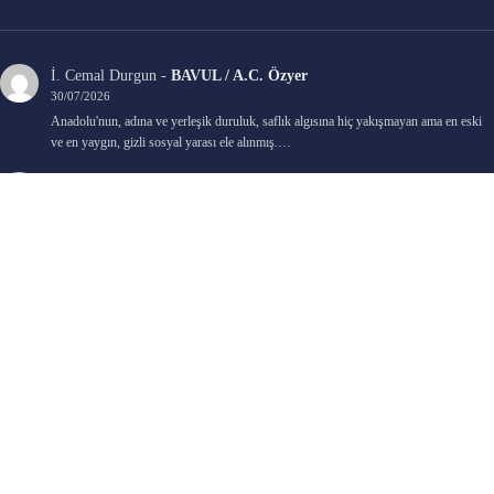
İ. Cemal Durgun
-
BAVUL / A.C. Özyer
30/07/2026
Anadolu'nun, adına ve yerleşik duruluk, saflık algısına hiç yakışmayan ama en eski
ve en yaygın, gizli sosyal yarası ele alınmış.…
Bengi Birgi
-
AYIN KARANLIK YÜZÜ / Nimet Şengül
22/07/2026
Kaleminize sağlık
Ali Emir Gürbüz
-
KADER EŞİTLİĞİ / Selçuk Karadağ
18/07/2026
Çok güzel. Elinize sağlık. İyi halim halsiz.
Emine HACI
-
ŞAHISSIZ EVCİLİK OYUNLARI / Sevim Alkan
05/07/2026
Kaleminize ve emeklerinize sağlık, keyifle okudum. Elimizi tutacak sevdiklerimizin
olması temennisiyle, yazıların devamını bekliyoruz heyecanla...
Ali E. Gürbüz
-
BELKİ BİR GÜN / Şebnem Gürler Oakman
23/06/2026