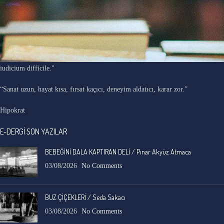
"Ars longa, vita brevis, occasio praeceps, experimentum periculosum,
iudicium difficile."
“Sanat uzun, hayat kısa, fırsat kaçıcı, deneyim aldatıcı, karar zor.”
Hipokrat
E-DERGİ SON YAZILAR
BEBEĞİNİ DALA KAPTIRAN DELİ / Pınar Akyüz Atmaca
03/08/2026
No Comments
BUZ ÇİÇEKLERİ / Seda Sakacı
03/08/2026
No Comments