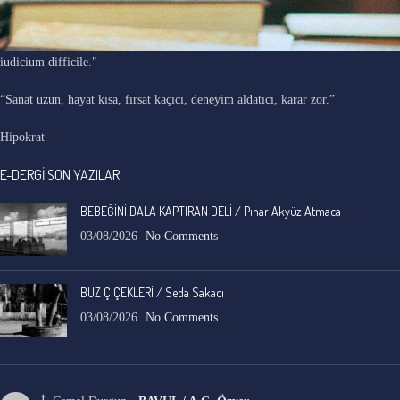
"Ars longa, vita brevis, occasio praeceps, experimentum periculosum,
iudicium difficile."
“Sanat uzun, hayat kısa, fırsat kaçıcı, deneyim aldatıcı, karar zor.”
Hipokrat
E-DERGİ SON YAZILAR
BEBEĞİNİ DALA KAPTIRAN DELİ / Pınar Akyüz Atmaca
03/08/2026
No Comments
BUZ ÇİÇEKLERİ / Seda Sakacı
03/08/2026
No Comments