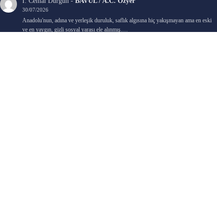
İ. Cemal Durgun
-
BAVUL / A.C. Özyer
30/07/2026
Anadolu'nun, adına ve yerleşik duruluk, saflık algısına hiç yakışmayan ama en eski
ve en yaygın, gizli sosyal yarası ele alınmış.…
Bengi Birgi
-
AYIN KARANLIK YÜZÜ / Nimet Şengül
22/07/2026
Kaleminize sağlık
Ali Emir Gürbüz
-
KADER EŞİTLİĞİ / Selçuk Karadağ
18/07/2026
Çok güzel. Elinize sağlık. İyi halim halsiz.
Emine HACI
-
ŞAHISSIZ EVCİLİK OYUNLARI / Sevim Alkan
05/07/2026
Kaleminize ve emeklerinize sağlık, keyifle okudum. Elimizi tutacak sevdiklerimizin
olması temennisiyle, yazıların devamını bekliyoruz heyecanla...
Ali E. Gürbüz
-
BELKİ BİR GÜN / Şebnem Gürler Oakman
23/06/2026
Tek kelime ile harika. 2 defa okudum yine :)