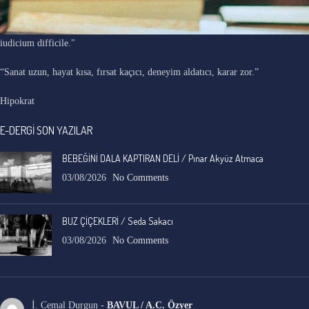
"Ars longa, vita brevis, occasio praeceps, experimentum periculosum,
iudicium difficile."
“Sanat uzun, hayat kısa, fırsat kaçıcı, deneyim aldatıcı, karar zor.”
Hipokrat
E-DERGİ SON YAZILAR
BEBEĞİNİ DALA KAPTIRAN DELİ / Pınar Akyüz Atmaca
03/08/2026
No Comments
BUZ ÇİÇEKLERİ / Seda Sakacı
03/08/2026
No Comments
İ. Cemal Durgun
-
BAVUL / A.C. Özyer