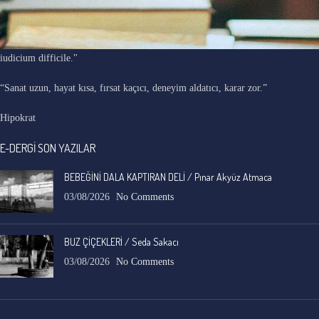
"Ars longa, vita brevis, occasio praeceps, experimentum periculosum,
iudicium difficile."
“Sanat uzun, hayat kısa, fırsat kaçıcı, deneyim aldatıcı, karar zor.”
Hipokrat
E-DERGİ SON YAZILAR
BEBEĞİNİ DALA KAPTIRAN DELİ / Pınar Akyüz Atmaca
03/08/2026
No Comments
BUZ ÇİÇEKLERİ / Seda Sakacı
03/08/2026
No Comments