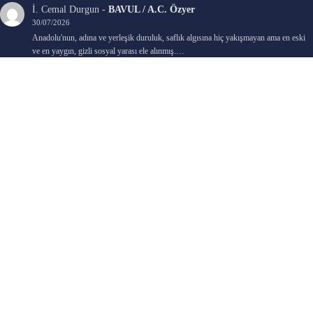
İ. Cemal Durgun
-
BAVUL / A.C. Özyer
30/07/2026
Anadolu'nun, adına ve yerleşik duruluk, saflık algısına hiç yakışmayan ama en eski
ve en yaygın, gizli sosyal yarası ele alınmış.…
Bengi Birgi
-
AYIN KARANLIK YÜZÜ / Nimet Şengül
22/07/2026
Kaleminize sağlık
Ali Emir Gürbüz
-
KADER EŞİTLİĞİ / Selçuk Karadağ
18/07/2026
Çok güzel. Elinize sağlık. İyi halim halsiz.
Emine HACI
-
ŞAHISSIZ EVCİLİK OYUNLARI / Sevim Alkan
05/07/2026
Kaleminize ve emeklerinize sağlık, keyifle okudum. Elimizi tutacak sevdiklerimizin
olması temennisiyle, yazıların devamını bekliyoruz heyecanla...
Ali E. Gürbüz
-
BELKİ BİR GÜN / Şebnem Gürler Oakman
23/06/2026
Tek kelime ile harika. 2 defa okudum yine :)