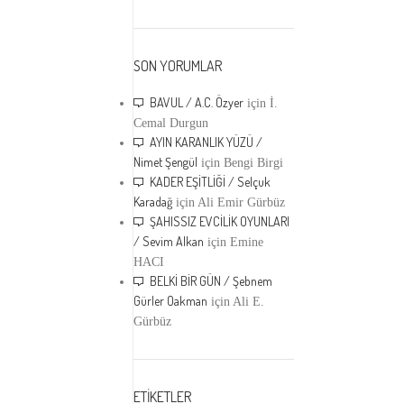
SON YORUMLAR
BAVUL / A.C. Özyer
için
İ.
Cemal Durgun
AYIN KARANLIK YÜZÜ /
Nimet Şengül
için
Bengi Birgi
KADER EŞİTLİĞİ / Selçuk
Karadağ
için
Ali Emir Gürbüz
ŞAHISSIZ EVCİLİK OYUNLARI
/ Sevim Alkan
için
Emine
HACI
BELKİ BİR GÜN / Şebnem
Gürler Oakman
için
Ali E.
Gürbüz
ETİKETLER