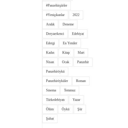
#panzehirşiirler
#yeniçıkanlar
2022
Aralık
Deneme
Deryaerkenci
Edebiyat
Edergi
En Yeniler
Kadın
Kitap
Mart
Nisan
Ocak
Panzehir
Panzehiröykü
Panzehiröyküler
Roman
Sinema
Temmuz
Türkedebiyatı
Yazar
Ölüm
Öykü
Şiir
Şubat