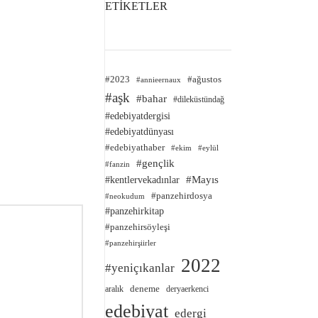
ETİKETLER
#2023
#ağustos
#annieernaux
#aşk
#bahar
#dileküstündağ
#edebiyatdergisi
#edebiyatdünyası
#edebiyathaber
#ekim
#eylül
#gençlik
#fanzin
#kentlervekadınlar
#Mayıs
#panzehirdosya
#neokudum
#panzehirkitap
#panzehirsöyleşi
#panzehirşiirler
2022
#yeniçıkanlar
deneme
aralık
deryaerkenci
edebiyat
edergi