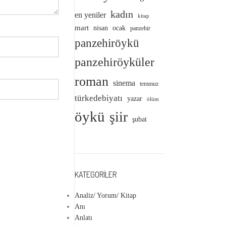
kadın
en yeniler
kitap
mart
nisan
ocak
panzehir
panzehiröykü
panzehiröyküler
roman
sinema
temmuz
türkedebiyatı
yazar
ölüm
öykü
şiir
şubat
KATEGORILER
Analiz/ Yorum/ Kitap
Anı
Anlatı