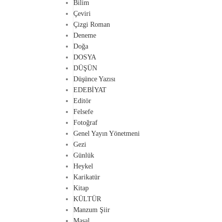
Bilim
Çeviri
Çizgi Roman
Deneme
Doğa
DOSYA
DÜŞÜN
Düşünce Yazısı
EDEBİYAT
Editör
Felsefe
Fotoğraf
Genel Yayın Yönetmeni
Gezi
Günlük
Heykel
Karikatür
Kitap
KÜLTÜR
Manzum Şiir
Masal