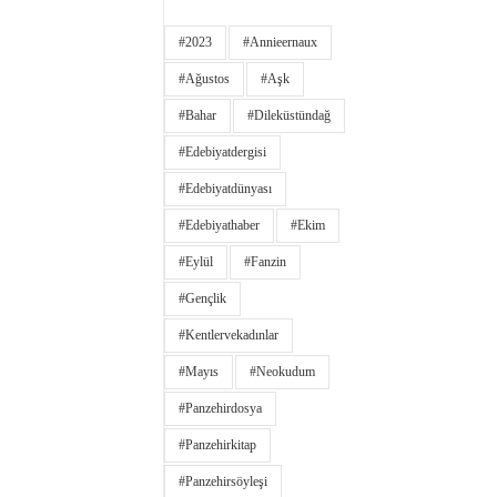
#2023
#annieernaux
#ağustos
#aşk
#bahar
#dileküstündağ
#edebiyatdergisi
#edebiyatdünyası
#edebiyathaber
#ekim
#eylül
#fanzin
#gençlik
#kentlervekadınlar
#Mayıs
#neokudum
#panzehirdosya
#panzehirkitap
#panzehirsöyleşi