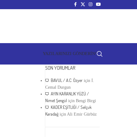
YAZILARINIZI GÖNDERİN!
SON YORUMLAR
BAVUL / A.C. Özyer
için
İ.
Cemal Durgun
AYIN KARANLIK YÜZÜ /
Nimet Şengül
için
Bengi Birgi
KADER EŞİTLİĞİ / Selçuk
Karadağ
için
Ali Emir Gürbüz