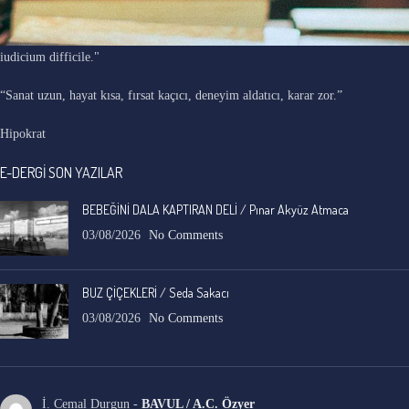
"Ars longa, vita brevis, occasio praeceps, experimentum periculosum,
iudicium difficile."
“Sanat uzun, hayat kısa, fırsat kaçıcı, deneyim aldatıcı, karar zor.”
Hipokrat
E-DERGİ SON YAZILAR
BEBEĞİNİ DALA KAPTIRAN DELİ / Pınar Akyüz Atmaca
03/08/2026
No Comments
BUZ ÇİÇEKLERİ / Seda Sakacı
03/08/2026
No Comments
İ. Cemal Durgun
-
BAVUL / A.C. Özyer