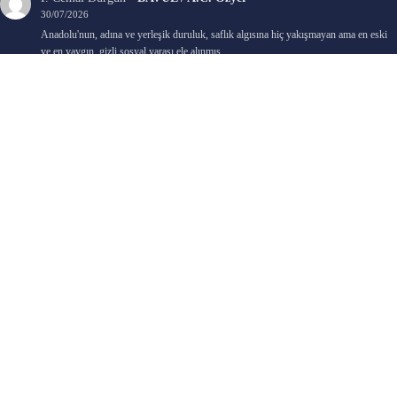
30/07/2026
Anadolu'nun, adına ve yerleşik duruluk, saflık algısına hiç yakışmayan ama en eski
ve en yaygın, gizli sosyal yarası ele alınmış.…
Bengi Birgi
-
AYIN KARANLIK YÜZÜ / Nimet Şengül
22/07/2026
Kaleminize sağlık
Ali Emir Gürbüz
-
KADER EŞİTLİĞİ / Selçuk Karadağ
18/07/2026
Çok güzel. Elinize sağlık. İyi halim halsiz.
Emine HACI
-
ŞAHISSIZ EVCİLİK OYUNLARI / Sevim Alkan
05/07/2026
Kaleminize ve emeklerinize sağlık, keyifle okudum. Elimizi tutacak sevdiklerimizin
olması temennisiyle, yazıların devamını bekliyoruz heyecanla...
Ali E. Gürbüz
-
BELKİ BİR GÜN / Şebnem Gürler Oakman
23/06/2026
Tek kelime ile harika. 2 defa okudum yine :)