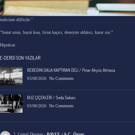
"Ars longa, vita brevis, occasio praeceps, experimentum periculosum,
iudicium difficile."
“Sanat uzun, hayat kısa, fırsat kaçıcı, deneyim aldatıcı, karar zor.”
Hipokrat
E-DERGİ SON YAZILAR
BEBEĞİNİ DALA KAPTIRAN DELİ / Pınar Akyüz Atmaca
03/08/2026
No Comments
BUZ ÇİÇEKLERİ / Seda Sakacı
03/08/2026
No Comments
İ. Cemal Durgun
-
BAVUL / A.C. Özyer