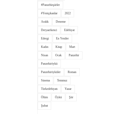
#panzehirşiirler
#yeniçıkanlar
2022
Aralık
Deneme
Deryaerkenci
Edebiyat
Edergi
En Yeniler
Kadın
Kitap
Mart
Nisan
Ocak
Panzehir
Panzehiröykü
Panzehiröyküler
Roman
Sinema
Temmuz
Türkedebiyatı
Yazar
Ölüm
Öykü
Şiir
Şubat