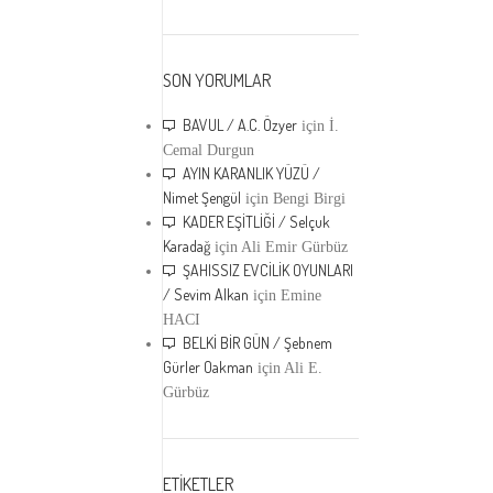
SON YORUMLAR
BAVUL / A.C. Özyer
için
İ.
Cemal Durgun
AYIN KARANLIK YÜZÜ /
Nimet Şengül
için
Bengi Birgi
KADER EŞİTLİĞİ / Selçuk
Karadağ
için
Ali Emir Gürbüz
ŞAHISSIZ EVCİLİK OYUNLARI
/ Sevim Alkan
için
Emine
HACI
BELKİ BİR GÜN / Şebnem
Gürler Oakman
için
Ali E.
Gürbüz
ETİKETLER