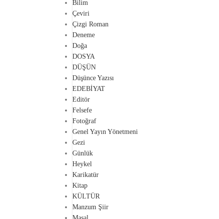
Bilim
Çeviri
Çizgi Roman
Deneme
Doğa
DOSYA
DÜŞÜN
Düşünce Yazısı
EDEBİYAT
Editör
Felsefe
Fotoğraf
Genel Yayın Yönetmeni
Gezi
Günlük
Heykel
Karikatür
Kitap
KÜLTÜR
Manzum Şiir
Masal