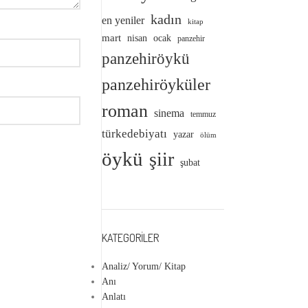
kadın
en yeniler
kitap
mart
nisan
ocak
panzehir
panzehiröykü
panzehiröyküler
roman
sinema
temmuz
türkedebiyatı
yazar
ölüm
öykü
şiir
şubat
KATEGORILER
Analiz/ Yorum/ Kitap
Anı
Anlatı