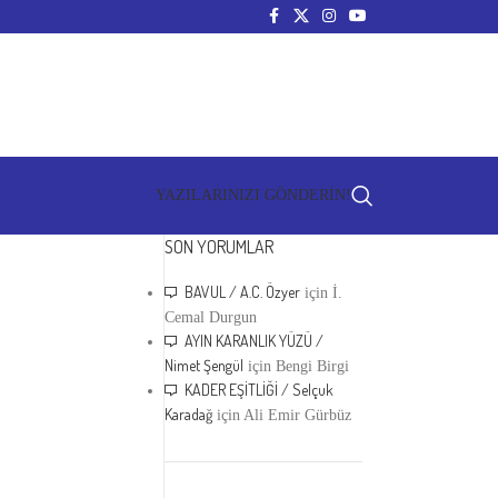
YAZILARINIZI GÖNDERİN!
SON YORUMLAR
BAVUL / A.C. Özyer
için
İ.
Cemal Durgun
AYIN KARANLIK YÜZÜ /
Nimet Şengül
için
Bengi Birgi
KADER EŞİTLİĞİ / Selçuk
Karadağ
için
Ali Emir Gürbüz