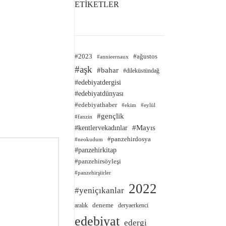
ETİKETLER
#2023
#ağustos
#annieernaux
#aşk
#bahar
#dileküstündağ
#edebiyatdergisi
#edebiyatdünyası
#edebiyathaber
#ekim
#eylül
#gençlik
#fanzin
#kentlervekadınlar
#Mayıs
#panzehirdosya
#neokudum
#panzehirkitap
#panzehirsöyleşi
#panzehirşiirler
2022
#yeniçıkanlar
deneme
aralık
deryaerkenci
edebiyat
edergi