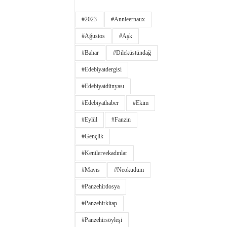
#2023
#annieernaux
#ağustos
#aşk
#bahar
#dileküstündağ
#edebiyatdergisi
#edebiyatdünyası
#edebiyathaber
#ekim
#eylül
#fanzin
#gençlik
#kentlervekadınlar
#Mayıs
#neokudum
#panzehirdosya
#panzehirkitap
#panzehirsöyleşi