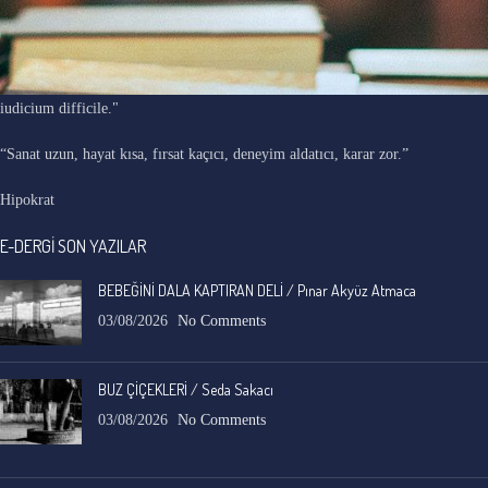
"Ars longa, vita brevis, occasio praeceps, experimentum periculosum,
iudicium difficile."
“Sanat uzun, hayat kısa, fırsat kaçıcı, deneyim aldatıcı, karar zor.”
Hipokrat
E-DERGİ SON YAZILAR
BEBEĞİNİ DALA KAPTIRAN DELİ / Pınar Akyüz Atmaca
03/08/2026
No Comments
BUZ ÇİÇEKLERİ / Seda Sakacı
03/08/2026
No Comments