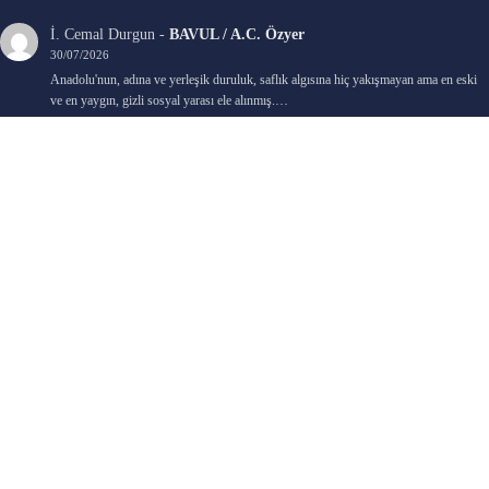
İ. Cemal Durgun
-
BAVUL / A.C. Özyer
30/07/2026
Anadolu'nun, adına ve yerleşik duruluk, saflık algısına hiç yakışmayan ama en eski
ve en yaygın, gizli sosyal yarası ele alınmış.…
Bengi Birgi
-
AYIN KARANLIK YÜZÜ / Nimet Şengül
22/07/2026
Kaleminize sağlık
Ali Emir Gürbüz
-
KADER EŞİTLİĞİ / Selçuk Karadağ
18/07/2026
Çok güzel. Elinize sağlık. İyi halim halsiz.
Emine HACI
-
ŞAHISSIZ EVCİLİK OYUNLARI / Sevim Alkan
05/07/2026
Kaleminize ve emeklerinize sağlık, keyifle okudum. Elimizi tutacak sevdiklerimizin
olması temennisiyle, yazıların devamını bekliyoruz heyecanla...
Ali E. Gürbüz
-
BELKİ BİR GÜN / Şebnem Gürler Oakman
23/06/2026
Tek kelime ile harika. 2 defa okudum yine :)