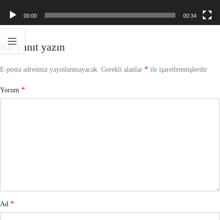
00:00
00:34
Bir yanıt yazın
*
E-posta adresiniz yayınlanmayacak.
Gerekli alanlar
ile işaretlenmişlerdir
*
Yorum
*
Ad