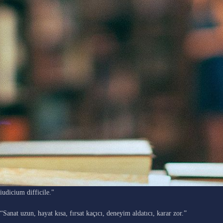
"Ars longa, vita brevis, occasio praeceps, experimentum periculosum,
iudicium difficile."
“Sanat uzun, hayat kısa, fırsat kaçıcı, deneyim aldatıcı, karar zor.”