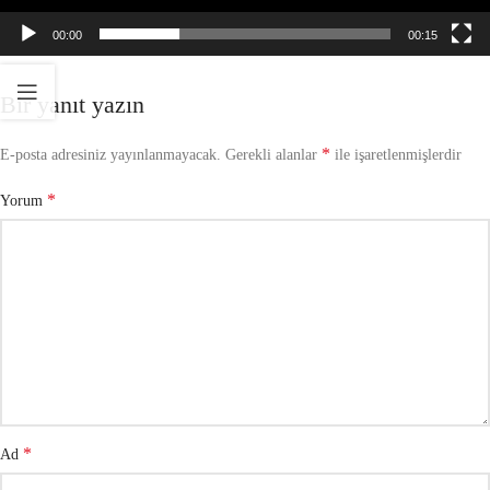
00:00
00:15
Bir yanıt yazın
*
E-posta adresiniz yayınlanmayacak.
Gerekli alanlar
ile işaretlenmişlerdir
*
Yorum
*
Ad