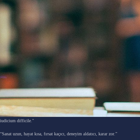
"Ars longa, vita brevis, occasio praeceps, experimentum periculosum,
iudicium difficile."
“Sanat uzun, hayat kısa, fırsat kaçıcı, deneyim aldatıcı, karar zor.”