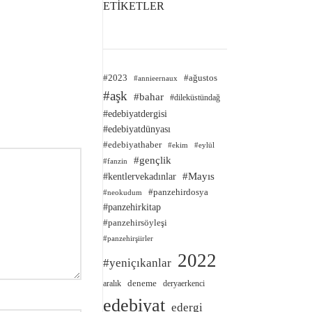
ETİKETLER
#2023
#ağustos
#annieernaux
#aşk
#bahar
#dileküstündağ
#edebiyatdergisi
#edebiyatdünyası
#edebiyathaber
#ekim
#eylül
#gençlik
#fanzin
#kentlervekadınlar
#Mayıs
#panzehirdosya
#neokudum
#panzehirkitap
#panzehirsöyleşi
#panzehirşiirler
2022
#yeniçıkanlar
deneme
aralık
deryaerkenci
edebiyat
edergi