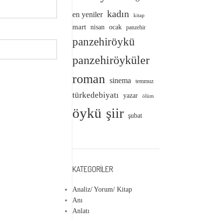
kadın
en yeniler
kitap
mart
nisan
ocak
panzehir
panzehiröykü
panzehiröyküler
roman
sinema
temmuz
türkedebiyatı
yazar
ölüm
öykü
şiir
şubat
KATEGORILER
Analiz/ Yorum/ Kitap
Anı
Anlatı