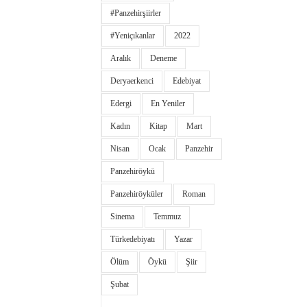
#panzehirşiirler
#yeniçıkanlar
2022
Aralık
Deneme
Deryaerkenci
Edebiyat
Edergi
En Yeniler
Kadın
Kitap
Mart
Nisan
Ocak
Panzehir
Panzehiröykü
Panzehiröyküler
Roman
Sinema
Temmuz
Türkedebiyatı
Yazar
Ölüm
Öykü
Şiir
Şubat