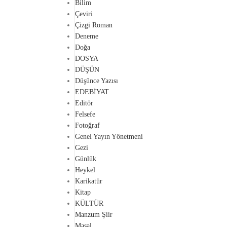
Bilim
Çeviri
Çizgi Roman
Deneme
Doğa
DOSYA
DÜŞÜN
Düşünce Yazısı
EDEBİYAT
Editör
Felsefe
Fotoğraf
Genel Yayın Yönetmeni
Gezi
Günlük
Heykel
Karikatür
Kitap
KÜLTÜR
Manzum Şiir
Masal