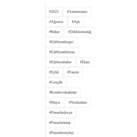
#2023
#annieernaux
#ağustos
#aşk
#bahar
#dileküstündağ
#edebiyatdergisi
#edebiyatdünyası
#edebiyathaber
#ekim
#eylül
#fanzin
#gençlik
#kentlervekadınlar
#Mayıs
#neokudum
#panzehirdosya
#panzehirkitap
#panzehirsöyleşi