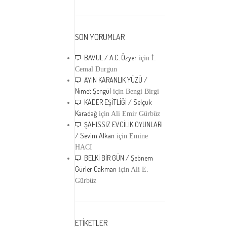
SON YORUMLAR
BAVUL / A.C. Özyer
için
İ.
Cemal Durgun
AYIN KARANLIK YÜZÜ /
Nimet Şengül
için
Bengi Birgi
KADER EŞİTLİĞİ / Selçuk
Karadağ
için
Ali Emir Gürbüz
ŞAHISSIZ EVCİLİK OYUNLARI
/ Sevim Alkan
için
Emine
HACI
BELKİ BİR GÜN / Şebnem
Gürler Oakman
için
Ali E.
Gürbüz
ETİKETLER