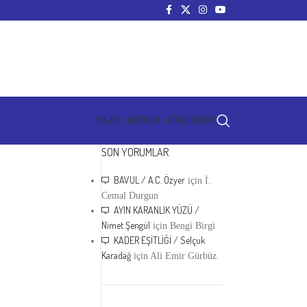
YAZILARINIZI GÖNDERİN!
SON YORUMLAR
BAVUL / A.C. Özyer
için
İ.
Cemal Durgun
AYIN KARANLIK YÜZÜ /
Nimet Şengül
için
Bengi Birgi
KADER EŞİTLİĞİ / Selçuk
Karadağ
için
Ali Emir Gürbüz