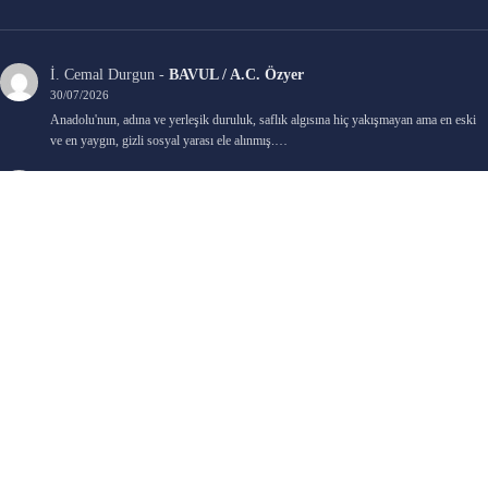
İ. Cemal Durgun
-
BAVUL / A.C. Özyer
30/07/2026
Anadolu'nun, adına ve yerleşik duruluk, saflık algısına hiç yakışmayan ama en eski
ve en yaygın, gizli sosyal yarası ele alınmış.…
Bengi Birgi
-
AYIN KARANLIK YÜZÜ / Nimet Şengül
22/07/2026
Kaleminize sağlık
Ali Emir Gürbüz
-
KADER EŞİTLİĞİ / Selçuk Karadağ
18/07/2026
Çok güzel. Elinize sağlık. İyi halim halsiz.
Emine HACI
-
ŞAHISSIZ EVCİLİK OYUNLARI / Sevim Alkan
05/07/2026
Kaleminize ve emeklerinize sağlık, keyifle okudum. Elimizi tutacak sevdiklerimizin
olması temennisiyle, yazıların devamını bekliyoruz heyecanla...
Ali E. Gürbüz
-
BELKİ BİR GÜN / Şebnem Gürler Oakman
23/06/2026