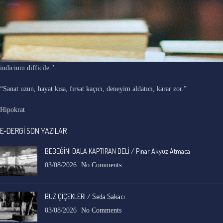
"Ars longa, vita brevis, occasio praeceps, experimentum periculosum,
iudicium difficile."
“Sanat uzun, hayat kısa, fırsat kaçıcı, deneyim aldatıcı, karar zor.”
Hipokrat
E-DERGİ SON YAZILAR
BEBEĞİNİ DALA KAPTIRAN DELİ / Pınar Akyüz Atmaca
03/08/2026
No Comments
BUZ ÇİÇEKLERİ / Seda Sakacı
03/08/2026
No Comments