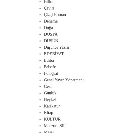
Bilim
Çeviri
Çizgi Roman
Deneme
Doğa
DOSYA
DÜŞÜN
Düşünce Yazısı
EDEBİYAT
Editör
Felsefe
Fotoğraf
Genel Yayın Yönetmeni
Gezi
Günlük
Heykel
Karikatür
Kitap
KÜLTÜR
Manzum Şiir
Masal