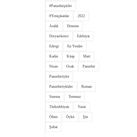
#panzehirşiirler
#yeniçıkanlar
2022
Aralık
Deneme
Deryaerkenci
Edebiyat
Edergi
En Yeniler
Kadın
Kitap
Mart
Nisan
Ocak
Panzehir
Panzehiröykü
Panzehiröyküler
Roman
Sinema
Temmuz
Türkedebiyatı
Yazar
Ölüm
Öykü
Şiir
Şubat