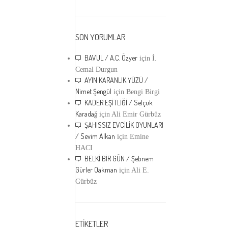
SON YORUMLAR
BAVUL / A.C. Özyer
için
İ.
Cemal Durgun
AYIN KARANLIK YÜZÜ /
Nimet Şengül
için
Bengi Birgi
KADER EŞİTLİĞİ / Selçuk
Karadağ
için
Ali Emir Gürbüz
ŞAHISSIZ EVCİLİK OYUNLARI
/ Sevim Alkan
için
Emine
HACI
BELKİ BİR GÜN / Şebnem
Gürler Oakman
için
Ali E.
Gürbüz
ETİKETLER