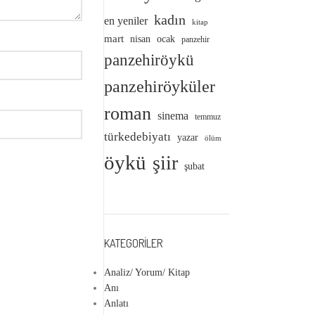
kadın
en yeniler
kitap
mart
nisan
ocak
panzehir
panzehiröykü
panzehiröyküler
roman
sinema
temmuz
türkedebiyatı
yazar
ölüm
öykü
şiir
şubat
KATEGORILER
Analiz/ Yorum/ Kitap
Anı
Anlatı