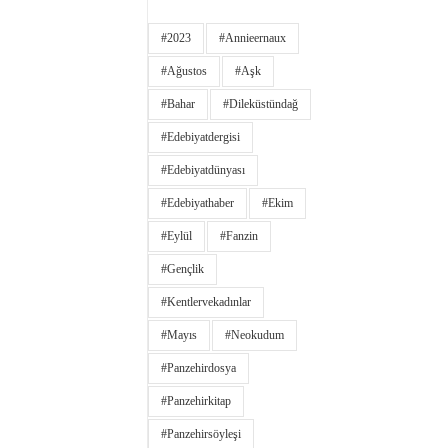
#2023
#annieernaux
#ağustos
#aşk
#bahar
#dileküstündağ
#edebiyatdergisi
#edebiyatdünyası
#edebiyathaber
#ekim
#eylül
#fanzin
#gençlik
#kentlervekadınlar
#Mayıs
#neokudum
#panzehirdosya
#panzehirkitap
#panzehirsöyleşi