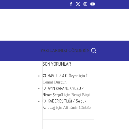
YAZILARINIZI GÖNDERİN!
SON YORUMLAR
BAVUL / A.C. Özyer
için
İ.
Cemal Durgun
AYIN KARANLIK YÜZÜ /
Nimet Şengül
için
Bengi Birgi
KADER EŞİTLİĞİ / Selçuk
Karadağ
için
Ali Emir Gürbüz