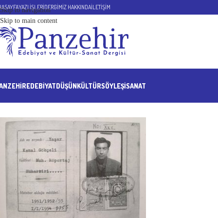
NASAYFA
YAZI İŞLERİ
DERGİMİZ HAKKINDA
İLETİŞİM
Skip to navigation
Skip to main content
ANZEHIR
EDEBİYAT
DÜŞÜN
KÜLTÜR
SÖYLEŞİ
SANAT