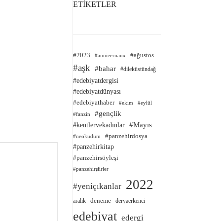
ETİKETLER
#2023
#ağustos
#annieernaux
#aşk
#bahar
#dileküstündağ
#edebiyatdergisi
#edebiyatdünyası
#edebiyathaber
#ekim
#eylül
#gençlik
#fanzin
#kentlervekadınlar
#Mayıs
#panzehirdosya
#neokudum
#panzehirkitap
#panzehirsöyleşi
#panzehirşiirler
2022
#yeniçıkanlar
deneme
aralık
deryaerkenci
edebiyat
edergi