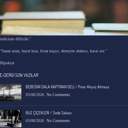
"Ars longa, vita brevis, occasio praeceps, experimentum periculosum,
iudicium difficile."
“Sanat uzun, hayat kısa, fırsat kaçıcı, deneyim aldatıcı, karar zor.”
Hipokrat
E-DERGİ SON YAZILAR
BEBEĞİNİ DALA KAPTIRAN DELİ / Pınar Akyüz Atmaca
03/08/2026
No Comments
BUZ ÇİÇEKLERİ / Seda Sakacı
03/08/2026
No Comments