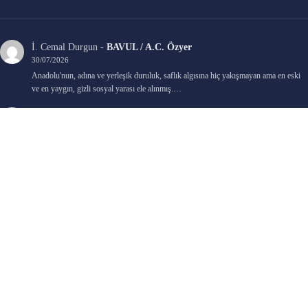
İ. Cemal Durgun
-
BAVUL / A.C. Özyer
30/07/2026
Anadolu'nun, adına ve yerleşik duruluk, saflık algısına hiç yakışmayan ama en eski
ve en yaygın, gizli sosyal yarası ele alınmış.…
Bengi Birgi
-
AYIN KARANLIK YÜZÜ / Nimet Şengül
22/07/2026
Kaleminize sağlık
Ali Emir Gürbüz
-
KADER EŞİTLİĞİ / Selçuk Karadağ
18/07/2026
Çok güzel. Elinize sağlık. İyi halim halsiz.
Emine HACI
-
ŞAHISSIZ EVCİLİK OYUNLARI / Sevim Alkan
05/07/2026
Kaleminize ve emeklerinize sağlık, keyifle okudum. Elimizi tutacak sevdiklerimizin
olması temennisiyle, yazıların devamını bekliyoruz heyecanla...
Ali E. Gürbüz
-
BELKİ BİR GÜN / Şebnem Gürler Oakman
23/06/2026