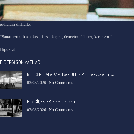
"Ars longa, vita brevis, occasio praeceps, experimentum periculosum,
iudicium difficile."
“Sanat uzun, hayat kısa, fırsat kaçıcı, deneyim aldatıcı, karar zor.”
Hipokrat
E-DERGİ SON YAZILAR
BEBEĞİNİ DALA KAPTIRAN DELİ / Pınar Akyüz Atmaca
03/08/2026
No Comments
BUZ ÇİÇEKLERİ / Seda Sakacı
03/08/2026
No Comments