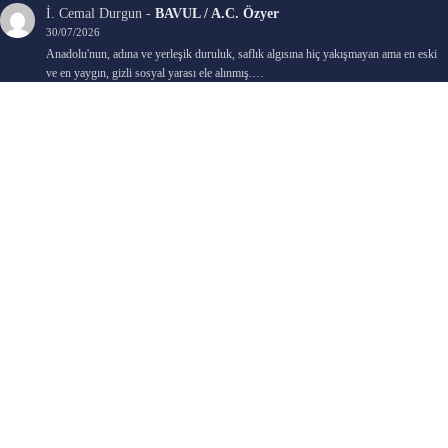
İ. Cemal Durgun
-
BAVUL / A.C. Özyer
30/07/2026
Anadolu'nun, adına ve yerleşik duruluk, saflık algısına hiç yakışmayan ama en eski
ve en yaygın, gizli sosyal yarası ele alınmış.…
Bengi Birgi
-
AYIN KARANLIK YÜZÜ / Nimet Şengül
22/07/2026
Kaleminize sağlık
Ali Emir Gürbüz
-
KADER EŞİTLİĞİ / Selçuk Karadağ
18/07/2026
Çok güzel. Elinize sağlık. İyi halim halsiz.
Emine HACI
-
ŞAHISSIZ EVCİLİK OYUNLARI / Sevim Alkan
05/07/2026
Kaleminize ve emeklerinize sağlık, keyifle okudum. Elimizi tutacak sevdiklerimizin
olması temennisiyle, yazıların devamını bekliyoruz heyecanla...
Ali E. Gürbüz
-
BELKİ BİR GÜN / Şebnem Gürler Oakman
23/06/2026
Tek kelime ile harika. 2 defa okudum yine :)