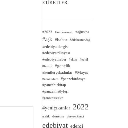
ETİKETLER
#2023
#ağustos
#annieernaux
#aşk
#bahar
#dileküstündağ
#edebiyatdergisi
#edebiyatdünyası
#edebiyathaber
#ekim
#eylül
#gençlik
#fanzin
#kentlervekadınlar
#Mayıs
#panzehirdosya
#neokudum
#panzehirkitap
#panzehirsöyleşi
#panzehirşiirler
2022
#yeniçıkanlar
deneme
aralık
deryaerkenci
edebiyat
edergi