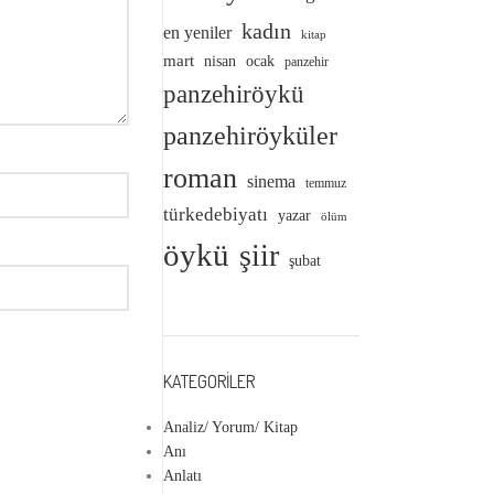
kadın
en yeniler
kitap
mart
nisan
ocak
panzehir
panzehiröykü
panzehiröyküler
roman
sinema
temmuz
türkedebiyatı
yazar
ölüm
öykü
şiir
şubat
KATEGORILER
Analiz/ Yorum/ Kitap
Anı
Anlatı