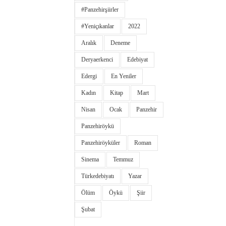
#panzehirşiirler
#yeniçıkanlar
2022
Aralık
Deneme
Deryaerkenci
Edebiyat
Edergi
En Yeniler
Kadın
Kitap
Mart
Nisan
Ocak
Panzehir
Panzehiröykü
Panzehiröyküler
Roman
Sinema
Temmuz
Türkedebiyatı
Yazar
Ölüm
Öykü
Şiir
Şubat