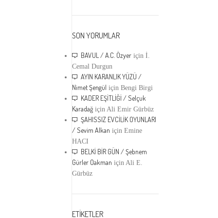
SON YORUMLAR
BAVUL / A.C. Özyer
için
İ.
Cemal Durgun
AYIN KARANLIK YÜZÜ /
Nimet Şengül
için
Bengi Birgi
KADER EŞİTLİĞİ / Selçuk
Karadağ
için
Ali Emir Gürbüz
ŞAHISSIZ EVCİLİK OYUNLARI
/ Sevim Alkan
için
Emine
HACI
BELKİ BİR GÜN / Şebnem
Gürler Oakman
için
Ali E.
Gürbüz
ETİKETLER