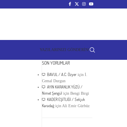
YAZILARINIZI GÖNDERİN!
SON YORUMLAR
BAVUL / A.C. Özyer
için
İ.
Cemal Durgun
AYIN KARANLIK YÜZÜ /
Nimet Şengül
için
Bengi Birgi
KADER EŞİTLİĞİ / Selçuk
Karadağ
için
Ali Emir Gürbüz