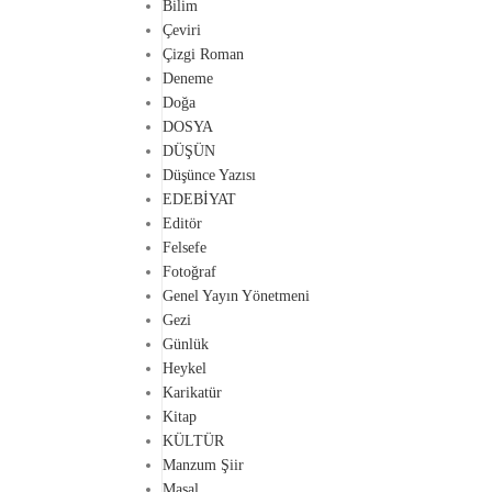
Bilim
Çeviri
Çizgi Roman
Deneme
Doğa
DOSYA
DÜŞÜN
Düşünce Yazısı
EDEBİYAT
Editör
Felsefe
Fotoğraf
Genel Yayın Yönetmeni
Gezi
Günlük
Heykel
Karikatür
Kitap
KÜLTÜR
Manzum Şiir
Masal