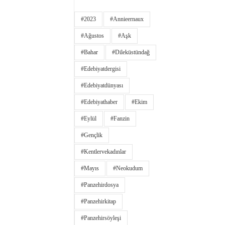
#2023
#annieernaux
#ağustos
#aşk
#bahar
#dileküstündağ
#edebiyatdergisi
#edebiyatdünyası
#edebiyathaber
#ekim
#eylül
#fanzin
#gençlik
#kentlervekadınlar
#Mayıs
#neokudum
#panzehirdosya
#panzehirkitap
#panzehirsöyleşi