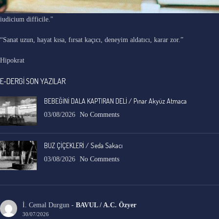
"Ars longa, vita brevis, occasio praeceps, experimentum periculosum,
iudicium difficile."
“Sanat uzun, hayat kısa, fırsat kaçıcı, deneyim aldatıcı, karar zor.”
Hipokrat
E-DERGİ SON YAZILAR
BEBEĞİNİ DALA KAPTIRAN DELİ / Pınar Akyüz Atmaca
03/08/2026
No Comments
BUZ ÇİÇEKLERİ / Seda Sakacı
03/08/2026
No Comments
İ. Cemal Durgun
-
BAVUL / A.C. Özyer
30/07/2026