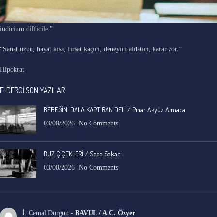
"Ars longa, vita brevis, occasio praeceps, experimentum periculosum,
iudicium difficile."
“Sanat uzun, hayat kısa, fırsat kaçıcı, deneyim aldatıcı, karar zor.”
Hipokrat
E-DERGİ SON YAZILAR
BEBEĞİNİ DALA KAPTIRAN DELİ / Pınar Akyüz Atmaca
03/08/2026
No Comments
BUZ ÇİÇEKLERİ / Seda Sakacı
03/08/2026
No Comments
İ. Cemal Durgun
-
BAVUL / A.C. Özyer