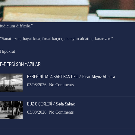
"Ars longa, vita brevis, occasio praeceps, experimentum periculosum,
iudicium difficile."
“Sanat uzun, hayat kısa, fırsat kaçıcı, deneyim aldatıcı, karar zor.”
Hipokrat
E-DERGİ SON YAZILAR
BEBEĞİNİ DALA KAPTIRAN DELİ / Pınar Akyüz Atmaca
03/08/2026
No Comments
BUZ ÇİÇEKLERİ / Seda Sakacı
03/08/2026
No Comments