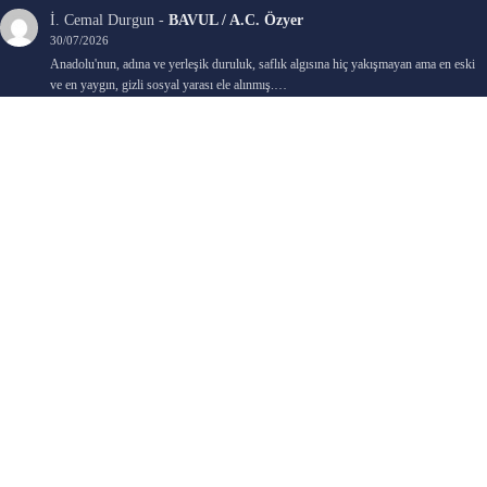
İ. Cemal Durgun
-
BAVUL / A.C. Özyer
30/07/2026
Anadolu'nun, adına ve yerleşik duruluk, saflık algısına hiç yakışmayan ama en eski
ve en yaygın, gizli sosyal yarası ele alınmış.…
Bengi Birgi
-
AYIN KARANLIK YÜZÜ / Nimet Şengül
22/07/2026
Kaleminize sağlık
Ali Emir Gürbüz
-
KADER EŞİTLİĞİ / Selçuk Karadağ
18/07/2026
Çok güzel. Elinize sağlık. İyi halim halsiz.
Emine HACI
-
ŞAHISSIZ EVCİLİK OYUNLARI / Sevim Alkan
05/07/2026
Kaleminize ve emeklerinize sağlık, keyifle okudum. Elimizi tutacak sevdiklerimizin
olması temennisiyle, yazıların devamını bekliyoruz heyecanla...
Ali E. Gürbüz
-
BELKİ BİR GÜN / Şebnem Gürler Oakman
23/06/2026
Tek kelime ile harika. 2 defa okudum yine :)