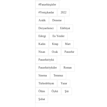
#panzehirşiirler
#yeniçıkanlar
2022
Aralık
Deneme
Deryaerkenci
Edebiyat
Edergi
En Yeniler
Kadın
Kitap
Mart
Nisan
Ocak
Panzehir
Panzehiröykü
Panzehiröyküler
Roman
Sinema
Temmuz
Türkedebiyatı
Yazar
Ölüm
Öykü
Şiir
Şubat