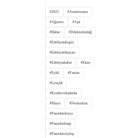
#2023
#annieernaux
#ağustos
#aşk
#bahar
#dileküstündağ
#edebiyatdergisi
#edebiyatdünyası
#edebiyathaber
#ekim
#eylül
#fanzin
#gençlik
#kentlervekadınlar
#Mayıs
#neokudum
#panzehirdosya
#panzehirkitap
#panzehirsöyleşi