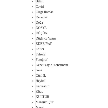
Bilim
Çeviri
Çizgi Roman
Deneme
Doğa
DOSYA
DÜŞÜN
Düşünce Yazısı
EDEBİYAT
Editör
Felsefe
Fotoğraf
Genel Yayın Yönetmeni
Gezi
Günlük
Heykel
Karikatür
Kitap
KÜLTÜR
Manzum Şiir
Masal