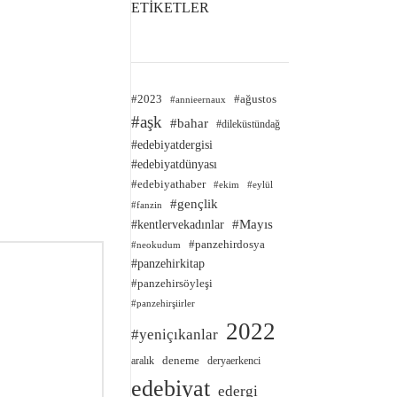
ETİKETLER
#2023
#ağustos
#annieernaux
#aşk
#bahar
#dileküstündağ
#edebiyatdergisi
#edebiyatdünyası
#edebiyathaber
#ekim
#eylül
#gençlik
#fanzin
#kentlervekadınlar
#Mayıs
#panzehirdosya
#neokudum
#panzehirkitap
#panzehirsöyleşi
#panzehirşiirler
2022
#yeniçıkanlar
deneme
aralık
deryaerkenci
edebiyat
edergi