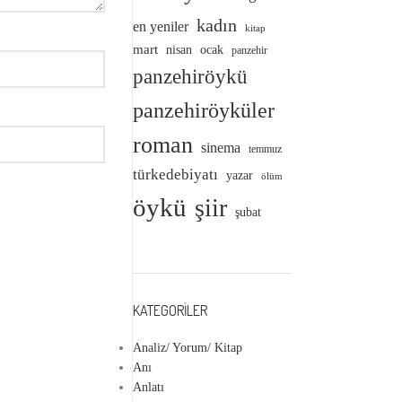
kadın
en yeniler
kitap
mart
nisan
ocak
panzehir
panzehiröykü
panzehiröyküler
roman
sinema
temmuz
türkedebiyatı
yazar
ölüm
öykü
şiir
şubat
KATEGORILER
Analiz/ Yorum/ Kitap
Anı
Anlatı