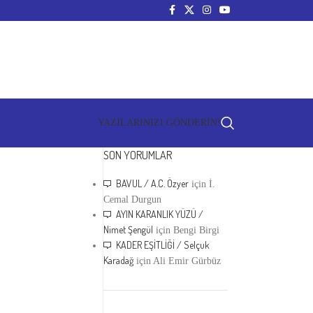
YAZILARINIZI GÖNDERİN!
SON YORUMLAR
BAVUL / A.C. Özyer
için
İ.
Cemal Durgun
AYIN KARANLIK YÜZÜ /
Nimet Şengül
için
Bengi Birgi
KADER EŞİTLİĞİ / Selçuk
Karadağ
için
Ali Emir Gürbüz