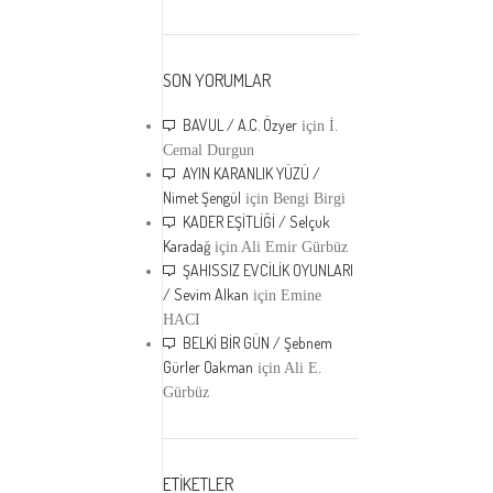
SON YORUMLAR
BAVUL / A.C. Özyer
için
İ.
Cemal Durgun
AYIN KARANLIK YÜZÜ /
Nimet Şengül
için
Bengi Birgi
KADER EŞİTLİĞİ / Selçuk
Karadağ
için
Ali Emir Gürbüz
ŞAHISSIZ EVCİLİK OYUNLARI
/ Sevim Alkan
için
Emine
HACI
BELKİ BİR GÜN / Şebnem
Gürler Oakman
için
Ali E.
Gürbüz
ETİKETLER