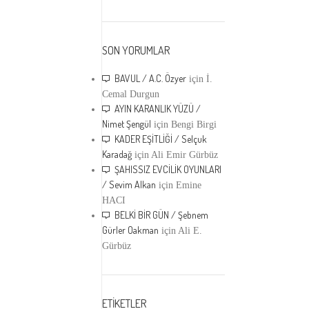
SON YORUMLAR
BAVUL / A.C. Özyer
için
İ.
Cemal Durgun
AYIN KARANLIK YÜZÜ /
Nimet Şengül
için
Bengi Birgi
KADER EŞİTLİĞİ / Selçuk
Karadağ
için
Ali Emir Gürbüz
ŞAHISSIZ EVCİLİK OYUNLARI
/ Sevim Alkan
için
Emine
HACI
BELKİ BİR GÜN / Şebnem
Gürler Oakman
için
Ali E.
Gürbüz
ETİKETLER