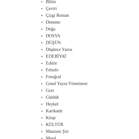
Bilim
Çeviri
Çizgi Roman
Deneme
Doğa
DOSYA
DÜŞÜN
Düşünce Yazısı
EDEBİYAT
Editör
Felsefe
Fotoğraf
Genel Yayın Yönetmeni
Gezi
Günlük
Heykel
Karikatür
Kitap
KÜLTÜR
Manzum Şiir
Masal