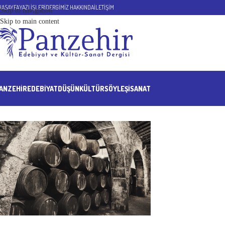
NASAYFA
YAZI İŞLERİ
DERGİMİZ HAKKINDA
İLETİŞİM
Skip to navigation
Skip to main content
ANZEHIR
EDEBİYAT
DÜŞÜN
KÜLTÜR
SÖYLEŞİ
SANAT