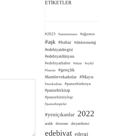
ETİKETLER
#2023
#ağustos
#annieernaux
#aşk
#bahar
#dileküstündağ
#edebiyatdergisi
#edebiyatdünyası
#edebiyathaber
#ekim
#eylül
#gençlik
#fanzin
#kentlervekadınlar
#Mayıs
#panzehirdosya
#neokudum
#panzehirkitap
#panzehirsöyleşi
#panzehirşiirler
2022
#yeniçıkanlar
deneme
aralık
deryaerkenci
edebiyat
edergi