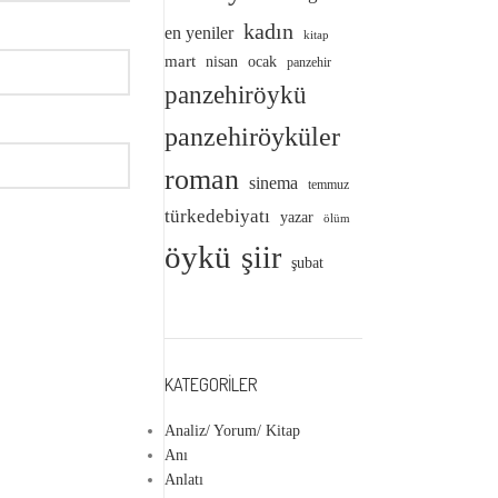
kadın
en yeniler
kitap
mart
nisan
ocak
panzehir
panzehiröykü
panzehiröyküler
roman
sinema
temmuz
türkedebiyatı
yazar
ölüm
öykü
şiir
şubat
KATEGORILER
Analiz/ Yorum/ Kitap
Anı
Anlatı