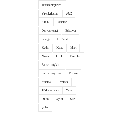
#panzehirşiirler
#yeniçıkanlar
2022
Aralık
Deneme
Deryaerkenci
Edebiyat
Edergi
En Yeniler
Kadın
Kitap
Mart
Nisan
Ocak
Panzehir
Panzehiröykü
Panzehiröyküler
Roman
Sinema
Temmuz
Türkedebiyatı
Yazar
Ölüm
Öykü
Şiir
Şubat