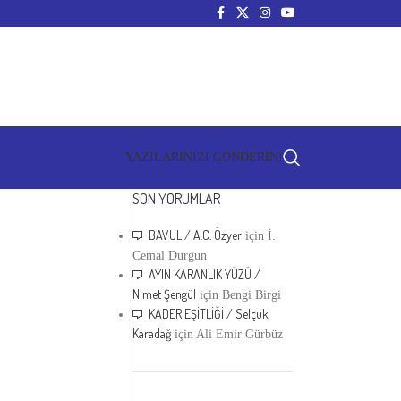
YAZILARINIZI GÖNDERİN!
SON YORUMLAR
BAVUL / A.C. Özyer
için
İ.
Cemal Durgun
AYIN KARANLIK YÜZÜ /
Nimet Şengül
için
Bengi Birgi
KADER EŞİTLİĞİ / Selçuk
Karadağ
için
Ali Emir Gürbüz