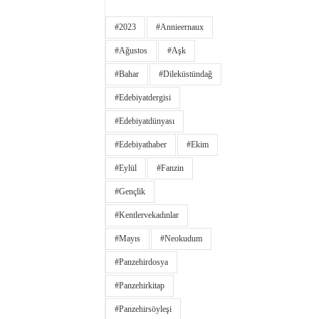
#2023
#annieernaux
#ağustos
#aşk
#bahar
#dileküstündağ
#edebiyatdergisi
#edebiyatdünyası
#edebiyathaber
#ekim
#eylül
#fanzin
#gençlik
#kentlervekadınlar
#Mayıs
#neokudum
#panzehirdosya
#panzehirkitap
#panzehirsöyleşi