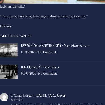
"Ars longa, vita brevis, occasio praeceps, experimentum periculosum,
iudicium difficile."
“Sanat uzun, hayat kısa, fırsat kaçıcı, deneyim aldatıcı, karar zor.”
Hipokrat
E-DERGİ SON YAZILAR
BEBEĞİNİ DALA KAPTIRAN DELİ / Pınar Akyüz Atmaca
03/08/2026
No Comments
BUZ ÇİÇEKLERİ / Seda Sakacı
03/08/2026
No Comments
İ. Cemal Durgun
-
BAVUL / A.C. Özyer
30/07/2026