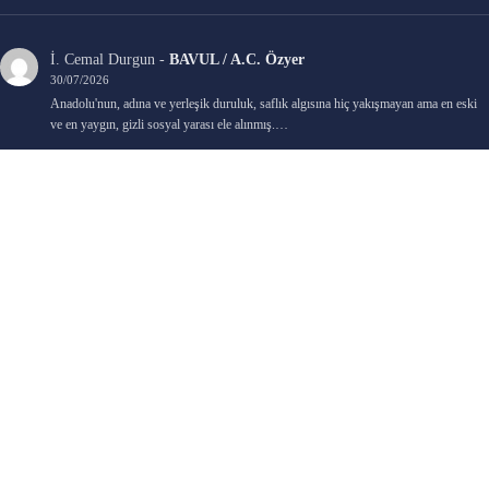
İ. Cemal Durgun
-
BAVUL / A.C. Özyer
30/07/2026
Anadolu'nun, adına ve yerleşik duruluk, saflık algısına hiç yakışmayan ama en eski
ve en yaygın, gizli sosyal yarası ele alınmış.…
Bengi Birgi
-
AYIN KARANLIK YÜZÜ / Nimet Şengül
22/07/2026
Kaleminize sağlık
Ali Emir Gürbüz
-
KADER EŞİTLİĞİ / Selçuk Karadağ
18/07/2026
Çok güzel. Elinize sağlık. İyi halim halsiz.
Emine HACI
-
ŞAHISSIZ EVCİLİK OYUNLARI / Sevim Alkan
05/07/2026
Kaleminize ve emeklerinize sağlık, keyifle okudum. Elimizi tutacak sevdiklerimizin
olması temennisiyle, yazıların devamını bekliyoruz heyecanla...
Ali E. Gürbüz
-
BELKİ BİR GÜN / Şebnem Gürler Oakman
23/06/2026
Tek kelime ile harika. 2 defa okudum yine :)