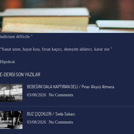
"Ars longa, vita brevis, occasio praeceps, experimentum periculosum,
iudicium difficile."
“Sanat uzun, hayat kısa, fırsat kaçıcı, deneyim aldatıcı, karar zor.”
Hipokrat
E-DERGİ SON YAZILAR
BEBEĞİNİ DALA KAPTIRAN DELİ / Pınar Akyüz Atmaca
03/08/2026
No Comments
BUZ ÇİÇEKLERİ / Seda Sakacı
03/08/2026
No Comments