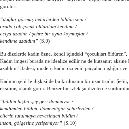
görülür:
“dağlar görmüş nehirlerden bildim seni /
orada çok çocuk öldürdüm kendimi /
acıya uzadım / şehre bir ayna koymuşlar /
kendime azaldım”
(S.9)
Bu dizelerde kadın özne, kendi içindeki “çocukları öldüren”, 
Kadın imgesi burada ne idealize edilir ne de kutsanır; aksine
azaldım” ifadesi, modern kadın öznenin parçalanmışlığını ve s
Kadının şehirle ilişkisi de bu kırılmanın bir uzantısıdır. Şeh
eksilmiş olarak görür. Benzer bir izlek şu dizelerde sürdürülü
“bildim hiçbir şey geri dönmüyor /
kendimden bildim, dönmediğim şehirlerden /
ellerin tutulmaya hevesinden bildim /
insan, gölgesine yetişemiyor”
(S.10)