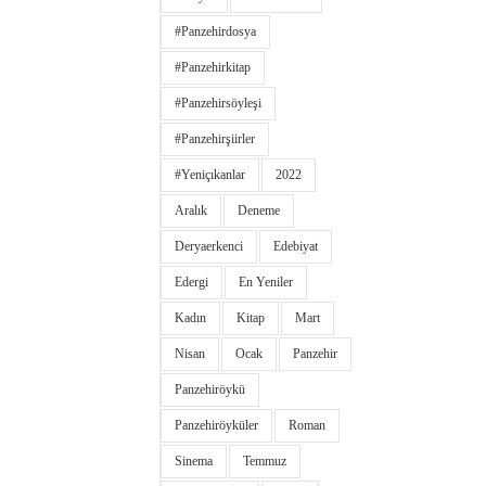
#panzehirdosya
#panzehirkitap
#panzehirsöyleşi
#panzehirşiirler
#yeniçıkanlar
2022
Aralık
Deneme
Deryaerkenci
Edebiyat
Edergi
En Yeniler
Kadın
Kitap
Mart
Nisan
Ocak
Panzehir
Panzehiröykü
Panzehiröyküler
Roman
Sinema
Temmuz