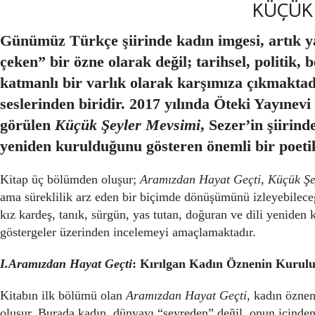
KÜÇÜK 
Günümüz Türkçe şiirinde kadın imgesi, artık yal
çeken” bir özne olarak değil; tarihsel, politik
katmanlı bir varlık olarak karşımıza çıkmaktad
seslerinden biridir. 2017 yılında Öteki Yayıne
görülen
Küçük Şeyler Mevsimi
, Sezer’in şiirin
yeniden kurulduğunu gösteren önemli bir poetik
Kitap üç bölümden oluşur;
Aramızdan Hayat Geçti
,
Küçük Şe
ama süreklilik arz eden bir biçimde dönüşümünü izleyebileceği
kız kardeş, tanık, sürgün, yas tutan, doğuran ve dili yeniden
göstergeler üzerinden incelemeyi amaçlamaktadır.
I.Aramızdan Hayat Geçti
: Kırılgan Kadın Öznenin Kurul
Kitabın ilk bölümü olan
Aramızdan Hayat Geçti
, kadın öznen
oluşur. Burada kadın, dünyayı “seyreden” değil, onun içinden y