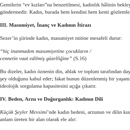
Gemilerin “ev kızları”na benzetilmesi, kadınlık hâlinin bekley
göndermedir. Kadın, burada hem kendini hem kenti gözlemleye
III. Masumiyet, İnanç ve Kadının İtirazı
Sezer’in şiirinde kadın, masumiyet mitine mesafeli durur:
“hiç inanmadım masumiyetine çocukların /
cennetin vaat edilmiş güzelliğine”
(S.16)
Bu dizeler, kadın öznenin din, ahlak ve toplum tarafından dayat
şey olduğunu kabul eder; fakat bunun düzenlenmiş bir yaşamı
ideolojik sorgulama kapasitesini açığa çıkarır.
IV. Beden, Arzu ve Doğurganlık: Kadının Dili
Küçük Şeyler Mevsimi
’nde kadın bedeni, arzunun ve dilin kur
anlam üreten bir alan olarak ele alır: