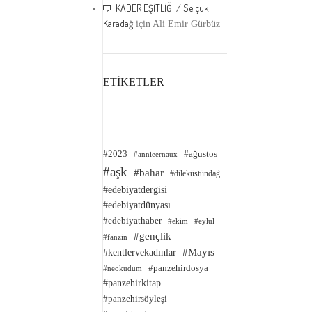
KADER EŞİTLİĞİ / Selçuk
Karadağ
için
Ali Emir Gürbüz
ETİKETLER
#2023
#ağustos
#annieernaux
#aşk
#bahar
#dileküstündağ
#edebiyatdergisi
#edebiyatdünyası
#edebiyathaber
#ekim
#eylül
#gençlik
#fanzin
#kentlervekadınlar
#Mayıs
#panzehirdosya
#neokudum
#panzehirkitap
#panzehirsöyleşi