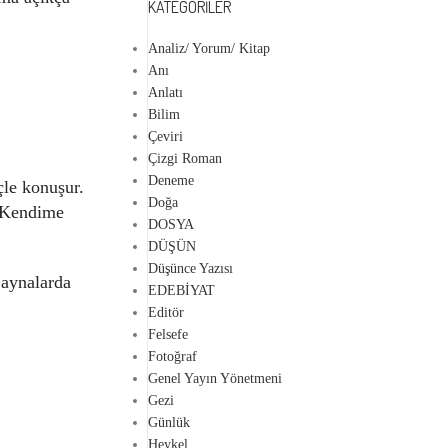
KATEGORILER
Analiz/ Yorum/ Kitap
Anı
Anlatı
Bilim
Çeviri
Çizgi Roman
Deneme
çle konuşur.
Doğa
 “Kendime
DOSYA
DÜŞÜN
Düşünce Yazısı
 aynalarda
EDEBİYAT
Editör
Felsefe
Fotoğraf
Genel Yayın Yönetmeni
Gezi
Günlük
Heykel