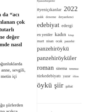
#panzehirşiirler
2022
#yeniçıkanlar
a da “acı
deneme
aralık
deryaerkenci
umlanan çok
edebiyat
edergi
utarlı
kadın
en yeniler
’ne değer
kitap
mart
nisan
ocak
panzehir
emde nasıl
panzehiröykü
panzehiröyküler
oğunluklarda
roman
sinema
temmuz
 anne, sevgili,
türkedebiyatı
 metin içi
yazar
ölüm
öykü
şiir
şubat
ğu şiirlerden
lma açıkça