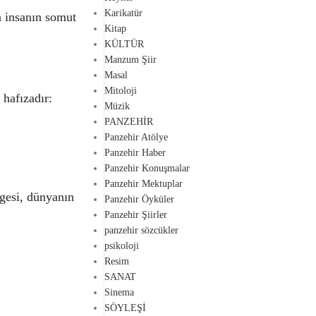
Karikatür
n insanın somut
Kitap
KÜLTÜR
Manzum Şiir
Masal
Mitoloji
 hafızadır:
Müzik
PANZEHİR
Panzehir Atölye
Panzehir Haber
Panzehir Konuşmalar
Panzehir Mektuplar
gesi, dünyanın
Panzehir Öyküler
Panzehir Şiirler
panzehir sözcükler
psikoloji
Resim
SANAT
Sinema
SÖYLEŞİ