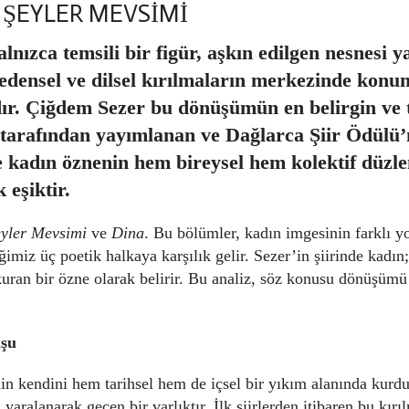
ŞEYLER MEVSİMİ
nızca temsili bir figür, aşkın edilgen nesnesi y
, bedensel ve dilsel kırılmaların merkezinde kon
ır. Çiğdem Sezer bu dönüşümün en belirgin ve t
vi tarafından yayımlanan ve Dağlarca Şiir Ödülü
de kadın öznenin hem bireysel hem kolektif düzl
 eşiktir.
yler Mevsimi
ve
Dina
. Bu bölümler, kadın imgesinin farklı y
miz üç poetik halkaya karşılık gelir. Sezer’in şiirinde kadın;
 kuran bir özne olarak belirir. Bu analiz, söz konusu dönüşümü
uşu
in kendini hem tarihsel hem de içsel bir yıkım alanında kurdu
aralanarak geçen bir varlıktır. İlk şiirlerden itibaren bu kırı