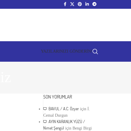
YAZILARINIZI GÖNDERİN!
iz
SON YORUMLAR
BAVUL / A.C. Özyer
için
İ.
Cemal Durgun
AYIN KARANLIK YÜZÜ /
Nimet Şengül
için
Bengi Birgi