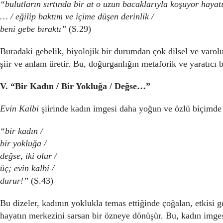
“bulutların sırtında bir at o uzun bacaklarıyla koşuyor hayatı
… / eğilip baktım ve içime düşen derinlik /
beni gebe bıraktı”
(S.29)
Buradaki gebelik, biyolojik bir durumdan çok dilsel ve varol
şiir ve anlam üretir. Bu, doğurganlığın metaforik ve yaratıcı b
V. “Bir Kadın / Bir Yokluğa / Değse…”
Evin Kalbi
şiirinde kadın imgesi daha yoğun ve özlü biçimde 
“bir kadın /
bir yokluğa /
değse, iki olur /
üç; evin kalbi /
durur!”
(S.43)
Bu dizeler, kadının yoklukla temas ettiğinde çoğalan, etkisi 
hayatın merkezini sarsan bir özneye dönüşür. Bu, kadın imgesi