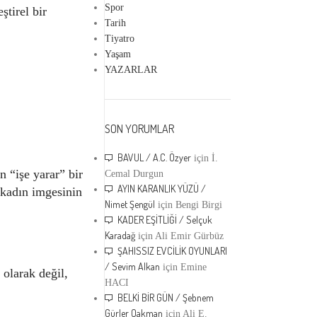
Spor
ştirel bir
Tarih
Tiyatro
Yaşam
YAZARLAR
SON YORUMLAR
BAVUL / A.C. Özyer
için
İ.
n “işe yarar” bir
Cemal Durgun
AYIN KARANLIK YÜZÜ /
 kadın imgesinin
Nimet Şengül
için
Bengi Birgi
KADER EŞİTLİĞİ / Selçuk
Karadağ
için
Ali Emir Gürbüz
ŞAHISSIZ EVCİLİK OYUNLARI
/ Sevim Alkan
için
Emine
 olarak değil,
HACI
BELKİ BİR GÜN / Şebnem
Gürler Oakman
için
Ali E.