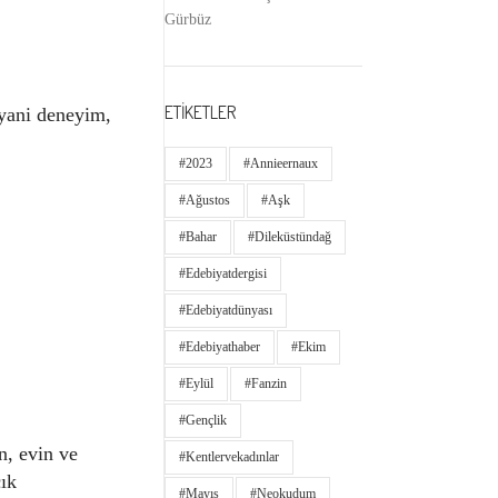
Gürbüz
ETİKETLER
 yani deneyim,
#2023
#annieernaux
#ağustos
#aşk
#bahar
#dileküstündağ
#edebiyatdergisi
#edebiyatdünyası
#edebiyathaber
#ekim
#eylül
#fanzin
#gençlik
n, evin ve
#kentlervekadınlar
çık
#Mayıs
#neokudum