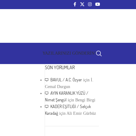
YAZILARINIZI GÖNDERİN!
SON YORUMLAR
BAVUL / A.C. Özyer
için
İ.
Cemal Durgun
AYIN KARANLIK YÜZÜ /
Nimet Şengül
için
Bengi Birgi
KADER EŞİTLİĞİ / Selçuk
Karadağ
için
Ali Emir Gürbüz