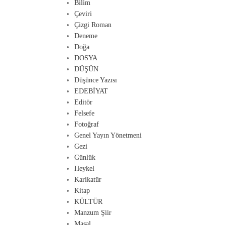
Bilim
Çeviri
Çizgi Roman
Deneme
Doğa
DOSYA
DÜŞÜN
Düşünce Yazısı
EDEBİYAT
Editör
Felsefe
Fotoğraf
Genel Yayın Yönetmeni
Gezi
Günlük
Heykel
Karikatür
Kitap
KÜLTÜR
Manzum Şiir
Masal