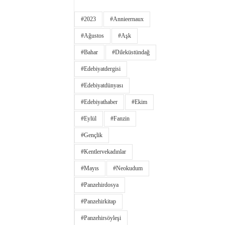
#2023
#annieernaux
#ağustos
#aşk
#bahar
#dileküstündağ
#edebiyatdergisi
#edebiyatdünyası
#edebiyathaber
#ekim
#eylül
#fanzin
#gençlik
#kentlervekadınlar
#Mayıs
#neokudum
#panzehirdosya
#panzehirkitap
#panzehirsöyleşi