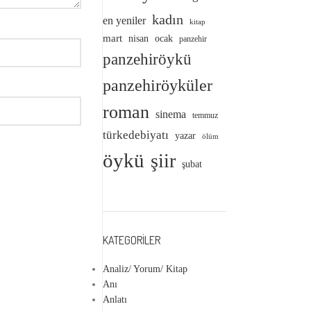
kadın
en yeniler
kitap
mart
nisan
ocak
panzehir
panzehiröykü
panzehiröyküler
roman
sinema
temmuz
türkedebiyatı
yazar
ölüm
öykü
şiir
şubat
KATEGORILER
Analiz/ Yorum/ Kitap
Anı
Anlatı