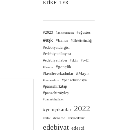
ETİKETLER
#2023
#ağustos
#annieernaux
#aşk
#bahar
#dileküstündağ
#edebiyatdergisi
#edebiyatdünyası
#edebiyathaber
#ekim
#eylül
#gençlik
#fanzin
#kentlervekadınlar
#Mayıs
#panzehirdosya
#neokudum
#panzehirkitap
#panzehirsöyleşi
#panzehirşiirler
2022
#yeniçıkanlar
deneme
aralık
deryaerkenci
edebiyat
edergi