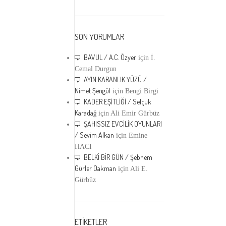
SON YORUMLAR
BAVUL / A.C. Özyer
için
İ.
Cemal Durgun
AYIN KARANLIK YÜZÜ /
Nimet Şengül
için
Bengi Birgi
KADER EŞİTLİĞİ / Selçuk
Karadağ
için
Ali Emir Gürbüz
ŞAHISSIZ EVCİLİK OYUNLARI
/ Sevim Alkan
için
Emine
HACI
BELKİ BİR GÜN / Şebnem
Gürler Oakman
için
Ali E.
Gürbüz
ETİKETLER