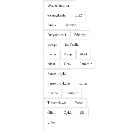
#panzehirşiirler
#yeniçıkanlar
2022
Aralık
Deneme
Deryaerkenci
Edebiyat
Edergi
En Yeniler
Kadın
Kitap
Mart
Nisan
Ocak
Panzehir
Panzehiröykü
Panzehiröyküler
Roman
Sinema
Temmuz
Türkedebiyatı
Yazar
Ölüm
Öykü
Şiir
Şubat