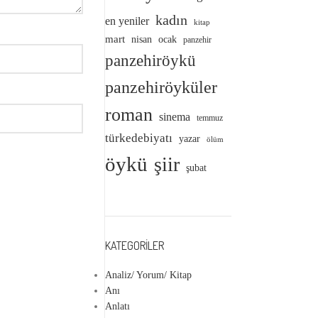
kadın
en yeniler
kitap
mart
nisan
ocak
panzehir
panzehiröykü
panzehiröyküler
roman
sinema
temmuz
türkedebiyatı
yazar
ölüm
öykü
şiir
şubat
KATEGORILER
Analiz/ Yorum/ Kitap
Anı
Anlatı