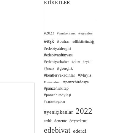
ETİKETLER
#2023
#ağustos
#annieernaux
#aşk
#bahar
#dileküstündağ
#edebiyatdergisi
#edebiyatdünyası
#edebiyathaber
#ekim
#eylül
#gençlik
#fanzin
#kentlervekadınlar
#Mayıs
#panzehirdosya
#neokudum
#panzehirkitap
#panzehirsöyleşi
#panzehirşiirler
2022
#yeniçıkanlar
deneme
aralık
deryaerkenci
edebiyat
edergi