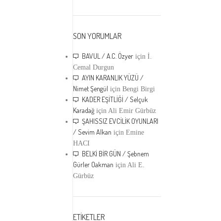
SON YORUMLAR
BAVUL / A.C. Özyer
için
İ.
Cemal Durgun
AYIN KARANLIK YÜZÜ /
Nimet Şengül
için
Bengi Birgi
KADER EŞİTLİĞİ / Selçuk
Karadağ
için
Ali Emir Gürbüz
ŞAHISSIZ EVCİLİK OYUNLARI
/ Sevim Alkan
için
Emine
HACI
BELKİ BİR GÜN / Şebnem
Gürler Oakman
için
Ali E.
Gürbüz
ETİKETLER