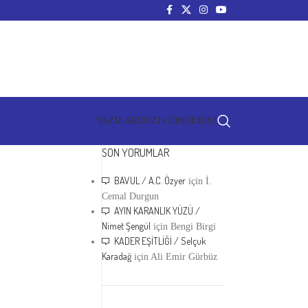
YAZILARINIZI GÖNDERİN!
SON YORUMLAR
BAVUL / A.C. Özyer
için
İ.
Cemal Durgun
AYIN KARANLIK YÜZÜ /
Nimet Şengül
için
Bengi Birgi
KADER EŞİTLİĞİ / Selçuk
Karadağ
için
Ali Emir Gürbüz