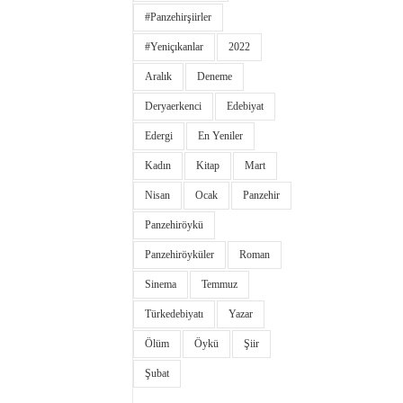
#panzehirşiirler
#yeniçıkanlar
2022
Aralık
Deneme
Deryaerkenci
Edebiyat
Edergi
En Yeniler
Kadın
Kitap
Mart
Nisan
Ocak
Panzehir
Panzehiröykü
Panzehiröyküler
Roman
Sinema
Temmuz
Türkedebiyatı
Yazar
Ölüm
Öykü
Şiir
Şubat