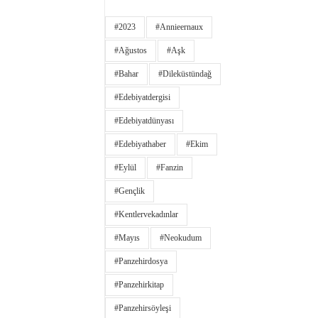
#2023
#annieernaux
#ağustos
#aşk
#bahar
#dileküstündağ
#edebiyatdergisi
#edebiyatdünyası
#edebiyathaber
#ekim
#eylül
#fanzin
#gençlik
#kentlervekadınlar
#Mayıs
#neokudum
#panzehirdosya
#panzehirkitap
#panzehirsöyleşi