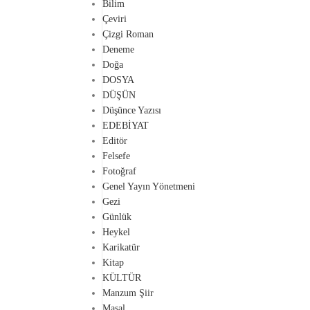
Bilim
Çeviri
Çizgi Roman
Deneme
Doğa
DOSYA
DÜŞÜN
Düşünce Yazısı
EDEBİYAT
Editör
Felsefe
Fotoğraf
Genel Yayın Yönetmeni
Gezi
Günlük
Heykel
Karikatür
Kitap
KÜLTÜR
Manzum Şiir
Masal