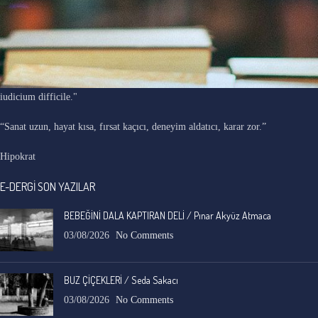
"Ars longa, vita brevis, occasio praeceps, experimentum periculosum,
iudicium difficile."
“Sanat uzun, hayat kısa, fırsat kaçıcı, deneyim aldatıcı, karar zor.”
Hipokrat
E-DERGİ SON YAZILAR
BEBEĞİNİ DALA KAPTIRAN DELİ / Pınar Akyüz Atmaca
03/08/2026
No Comments
BUZ ÇİÇEKLERİ / Seda Sakacı
03/08/2026
No Comments