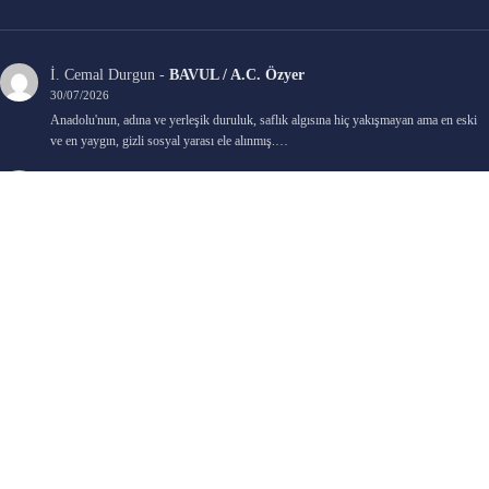
İ. Cemal Durgun
-
BAVUL / A.C. Özyer
30/07/2026
Anadolu'nun, adına ve yerleşik duruluk, saflık algısına hiç yakışmayan ama en eski
ve en yaygın, gizli sosyal yarası ele alınmış.…
Bengi Birgi
-
AYIN KARANLIK YÜZÜ / Nimet Şengül
22/07/2026
Kaleminize sağlık
Ali Emir Gürbüz
-
KADER EŞİTLİĞİ / Selçuk Karadağ
18/07/2026
Çok güzel. Elinize sağlık. İyi halim halsiz.
Emine HACI
-
ŞAHISSIZ EVCİLİK OYUNLARI / Sevim Alkan
05/07/2026
Kaleminize ve emeklerinize sağlık, keyifle okudum. Elimizi tutacak sevdiklerimizin
olması temennisiyle, yazıların devamını bekliyoruz heyecanla...
Ali E. Gürbüz
-
BELKİ BİR GÜN / Şebnem Gürler Oakman
23/06/2026