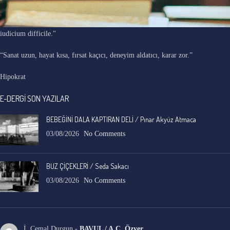
"Ars longa, vita brevis, occasio praeceps, experimentum periculosum,
iudicium difficile."
“Sanat uzun, hayat kısa, fırsat kaçıcı, deneyim aldatıcı, karar zor.”
Hipokrat
E-DERGİ SON YAZILAR
BEBEĞİNİ DALA KAPTIRAN DELİ / Pınar Akyüz Atmaca
03/08/2026
No Comments
BUZ ÇİÇEKLERİ / Seda Sakacı
03/08/2026
No Comments
İ. Cemal Durgun
-
BAVUL / A.C. Özyer