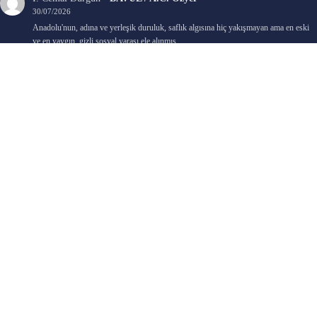
30/07/2026
Anadolu'nun, adına ve yerleşik duruluk, saflık algısına hiç yakışmayan ama en eski
ve en yaygın, gizli sosyal yarası ele alınmış.…
Bengi Birgi
-
AYIN KARANLIK YÜZÜ / Nimet Şengül
22/07/2026
Kaleminize sağlık
Ali Emir Gürbüz
-
KADER EŞİTLİĞİ / Selçuk Karadağ
18/07/2026
Çok güzel. Elinize sağlık. İyi halim halsiz.
Emine HACI
-
ŞAHISSIZ EVCİLİK OYUNLARI / Sevim Alkan
05/07/2026
Kaleminize ve emeklerinize sağlık, keyifle okudum. Elimizi tutacak sevdiklerimizin
olması temennisiyle, yazıların devamını bekliyoruz heyecanla...
Ali E. Gürbüz
-
BELKİ BİR GÜN / Şebnem Gürler Oakman
23/06/2026
Tek kelime ile harika. 2 defa okudum yine :)