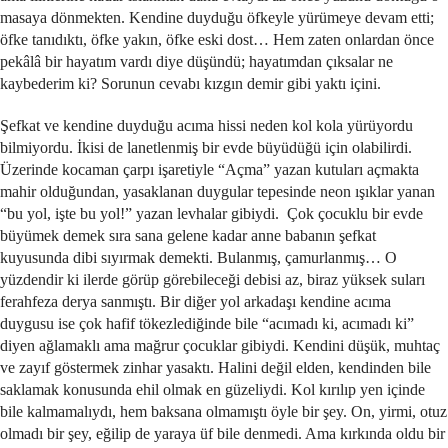
masaya dönmekten. Kendine duyduğu öfkeyle yürümeye devam etti;
öfke tanıdıktı, öfke yakın, öfke eski dost… Hem zaten onlardan önce
pekâlâ bir hayatım vardı diye düşündü; hayatımdan çıksalar ne
kaybederim ki? Sorunun cevabı kızgın demir gibi yaktı içini.
Şefkat ve kendine duyduğu acıma hissi neden kol kola yürüyordu
bilmiyordu. İkisi de lanetlenmiş bir evde büyüdüğü için olabilirdi.
Üzerinde kocaman çarpı işaretiyle “Açma” yazan kutuları açmakta
mahir olduğundan, yasaklanan duygular tepesinde neon ışıklar yanan
“bu yol, işte bu yol!” yazan levhalar gibiydi. Çok çocuklu bir evde
büyümek demek sıra sana gelene kadar anne babanın şefkat
kuyusunda dibi sıyırmak demekti. Bulanmış, çamurlanmış… O
yüzdendir ki ilerde görüp görebileceği debisi az, biraz yüksek suları
ferahfeza derya sanmıştı. Bir diğer yol arkadaşı kendine acıma
duygusu ise çok hafif tökezlediğinde bile “acımadı ki, acımadı ki”
diyen ağlamaklı ama mağrur çocuklar gibiydi. Kendini düşük, muhtaç
ve zayıf göstermek zinhar yasaktı. Halini değil elden, kendinden bile
saklamak konusunda ehil olmak en güzeliydi. Kol kırılıp yen içinde
bile kalmamalıydı, hem baksana olmamıştı öyle bir şey. On, yirmi, otuz
olmadı bir şey, eğilip de yaraya üf bile denmedi. Ama kırkında oldu bir