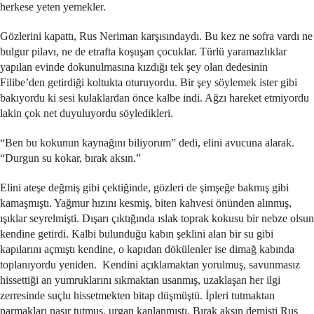
herkese yeten yemekler.
Gözlerini kapattı, Rus Neriman karşısındaydı. Bu kez ne sofra vardı ne
bulgur pilavı, ne de etrafta koşuşan çocuklar. Türlü yaramazlıklar
yapılan evinde dokunulmasına kızdığı tek şey olan dedesinin
Filibe’den getirdiği koltukta oturuyordu. Bir şey söylemek ister gibi
bakıyordu ki sesi kulaklardan önce kalbe indi. Ağzı hareket etmiyordu
lakin çok net duyuluyordu söyledikleri.
“Ben bu kokunun kaynağını biliyorum” dedi, elini avucuna alarak.
“Durgun su kokar, bırak aksın.”
Elini ateşe değmiş gibi çektiğinde, gözleri de şimşeğe bakmış gibi
kamaşmıştı. Yağmur hızını kesmiş, biten kahvesi önünden alınmış,
ışıklar seyrelmişti. Dışarı çıktığında ıslak toprak kokusu bir nebze olsun
kendine getirdi. Kalbi bulunduğu kabın şeklini alan bir su gibi
kapılarını açmıştı kendine, o kapıdan dökülenler ise dimağ kabında
toplanıyordu yeniden. Kendini açıklamaktan yorulmuş, savunmasız
hissettiği an yumruklarını sıkmaktan usanmış, uzaklaşan her ilgi
zerresinde suçlu hissetmekten bitap düşmüştü. İpleri tutmaktan
parmakları nasır tutmuş, urgan kanlanmıştı. Bırak aksın demişti Rus