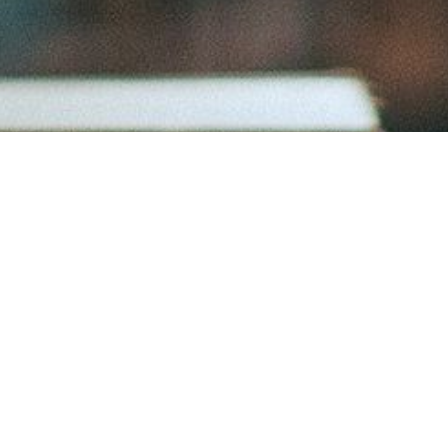
"Ars longa, vita brevis, occasio praeceps, experimentum periculosum,
iudicium difficile."
“Sanat uzun, hayat kısa, fırsat kaçıcı, deneyim aldatıcı, karar zor.”
Hipokrat
E-DERGİ SON YAZILAR
BEBEĞİNİ DALA KAPTIRAN DELİ / Pınar Akyüz Atmaca