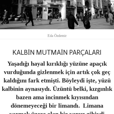
Eda Özdemir
KALBİN MUTMAİN PARÇALARI
Yaşadığı hayal kırıklığı yüzüne apaçık
vurduğunda gizlenmek için artık çok geç
kaldığını fark etmişti. Böyleydi işte, yüzü
kalbinin aynasıydı. Üzüntü belki, kızgınlık
bazen ama incinmek kıyısından
dönemeyeceği bir limandı. Limana
varmak üzere olan bir vapur gibiydi