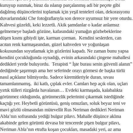
kuruyup ısınmak, biraz da ıslanıp parçalanmış adi bir peçete gibi
dağılmış düşüncelerini toplamak için yeşil tenteleri olan, dekorasyonu
duvarlarındaki Che fotoğraflarıyla son derece uyumsuz bir yere oturdu.
Kahvesi güzeldi, keki lezzetli. Akik şamdanlar o kadar anlamsız
gelmemeye başladı gözüne, kafasındaki yumağın gözbebeklerine
düşen kısmı gibiydi işte, karman çorman. Kendini seslerden, can
acıtan renk karmaşasından, güzel kahveden ve yoğunlaşan
kokusundan soyutlamak için gözlerini kapadı. Ne zaman bunu yapsa
kendini çocukluğunda oynadığı, evinin arkasındaki çingene mahallesi
dedikleri yerde buluyordu. Terapisti “ İşte burası senin güvenli alanın”
dediğinde şaşırmıştı ama her seferinde orayı görmesi de başka türlü
nasıl açıklanır bilmiyordu. Sadece kiremitleriyle duran, sıvası
tamamlanmamış, iki katlı, çıplak evler. Camları hep açık olan, uçları
yırtık tülleri rüzgârda havalanan… Evdeki karmaşada, kalabalıkta
görünmez olduğunda, görünmezlik pelerinini çıkarmak istediğinde
kaçtığı yer. Heybetli görüntüsü, geniş omuzları, soluk beyaz teni ve
mavi gözlü olmasından mütevellit Rus Neriman dedikleri Neriman
Abla’nın sofrasında yediği bulgur pilavı. Mahalle düşünce aklına
akabinde gelen görüntü devasa bir tencerede pişen bulgur pilavı,
Neriman Abla’nın etrafta koşan çocukları, masadaki yeri, az ama