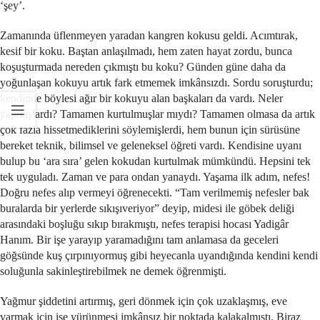
‘şey’.
Zamanında üflenmeyen yaradan kangren kokusu geldi. Acımtırak,
kesif bir koku. Baştan anlaşılmadı, hem zaten hayat zordu, bunca
koşuşturmada nereden çıkmıştı bu koku? Günden güne daha da
yoğunlaşan kokuyu artık fark etmemek imkânsızdı. Sordu soruşturdu;
kendinde böylesi ağır bir kokuyu alan başkaları da vardı. Neler
yapmışlardı? Tamamen kurtulmuşlar mıydı? Tamamen olmasa da artık
çok fazla hissetmediklerini söylemişlerdi, hem bunun için sürüsüne
bereket teknik, bilimsel ve geleneksel öğreti vardı. Kendisine uyanı
bulup bu ‘ara sıra’ gelen kokudan kurtulmak mümkündü. Hepsini tek
tek uyguladı. Zaman ve para ondan yanaydı. Yaşama ilk adım, nefes!
Doğru nefes alıp vermeyi öğrenecekti. “Tam verilmemiş nefesler bak
buralarda bir yerlerde sıkışıveriyor” deyip, midesi ile göbek deliği
arasındaki boşluğu sıkıp bırakmıştı, nefes terapisi hocası Yadigâr
Hanım. Bir işe yarayıp yaramadığını tam anlamasa da geceleri
göğsünde kuş çırpınıyormuş gibi heyecanla uyandığında kendini kendi
soluğunla sakinleştirebilmek ne demek öğrenmişti.
Yağmur şiddetini artırmış, geri dönmek için çok uzaklaşmış, eve
varmak için ise yürünmesi imkânsız bir noktada kalakalmıştı. Biraz