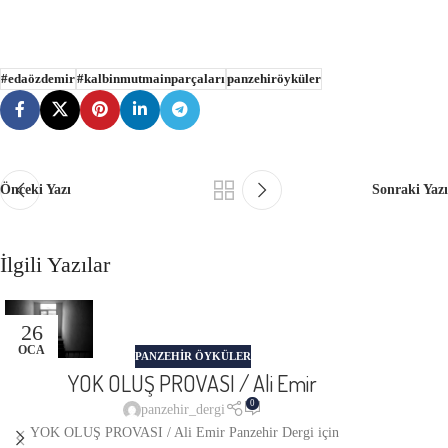
#edaözdemir
#kalbinmutmainparçaları
panzehiröyküler
Önceki Yazı
Sonraki Yazı
İlgili Yazılar
26
OCA
PANZEHIR ÖYKÜLER
YOK OLUŞ PROVASI / Ali Emir
0
panzehir_dergi
YOK OLUŞ PROVASI / Ali Emir Panzehir Dergi için