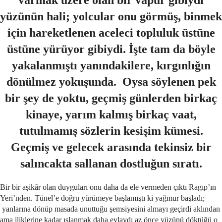
yüzünün hali; yolcular onu görmüş, binmek
için hareketlenen aceleci topluluk üstüne
üstüne yürüyor gibiydi. İşte tam da böyle
yakalanmıştı yanındakilere, kırgınlığın
dönülmez yokuşunda. Oysa söylenen pek
bir şey de yoktu, geçmiş günlerden birkaç
kinaye, yarım kalmış birkaç vaat,
tutulmamış sözlerin kesişim kümesi.
Geçmiş ve gelecek arasında tekinsiz bir
salıncakta sallanan dostluğun sıratı.
Bir bir aşikâr olan duyguları onu daha da ele vermeden çıktı Ragıp’ın
Yeri’nden. Tünel’e doğru yürümeye başlamıştı ki yağmur başladı;
yanlarına dönüp masada unuttuğu şemsiyesini almayı geçirdi aklından
ama iliklerine kadar ıslanmak daha evlaydı az önce yüzünü döktüğü o