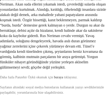
Neriman. Akan suda ellerini yıkamak istedi, çevrelediği sularda oluşan
yosunlardan kurtulmak. Alındığı, kırıldığı, öfkelendiği insanlara sizinle
alakalı değil demek, arka mahallede yabani papatyaların arasında
koşmak istedi. Özgür hissettiği, kanıt beklenmeyen, parmak kaldırıp
“burda, burda” demesine gerek kalmayan o yerde. Durgun su akar da
berraklaşır, debisi açılır da hizalanır, kendi halinde akar da sakinlerse
koku da kaybolur giderdi. Rus Neriman cevabı vermişti. Yavaş
adımlarla, soluğunu dengeleyerek, havada asılı duran görünmez
yağmur zerrelerini içine çekerek yürümeye devam etti. Tünel’e
vardığında kendi tünelinden çıkmış, şeytanlarını henüz kovamasa da
görmüş, kalbinin mutmain parçalarını bir araya getirmişti. Yorgun
füniküler nihayet göründüğünde yüzüne yerleşen aklıselim
gülümsemeyi sevdi; göçebe değil yerleşikti.
Daha fazla Panzehir Öykü okumak için
buraya
tıklayınız.
Sayfanın altındaki sosyal medya butonlarını kullanarak yazıyı sevdiklerinizle
paylaşabilir, yorumlarınızla bize ulaşabilirsiniz.