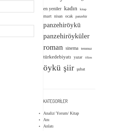
kadın
en yeniler
kitap
mart
nisan
ocak
panzehir
panzehiröykü
panzehiröyküler
roman
sinema
temmuz
türkedebiyatı
yazar
ölüm
öykü
şiir
şubat
KATEGORILER
Analiz/ Yorum/ Kitap
Anı
Anlatı