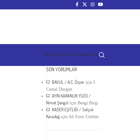
YAZILARINIZI GÖNDERİN!
SON YORUMLAR
BAVUL / A.C. Özyer
için
İ.
Cemal Durgun
AYIN KARANLIK YÜZÜ /
Nimet Şengül
için
Bengi Birgi
KADER EŞİTLİĞİ / Selçuk
Karadağ
için
Ali Emir Gürbüz