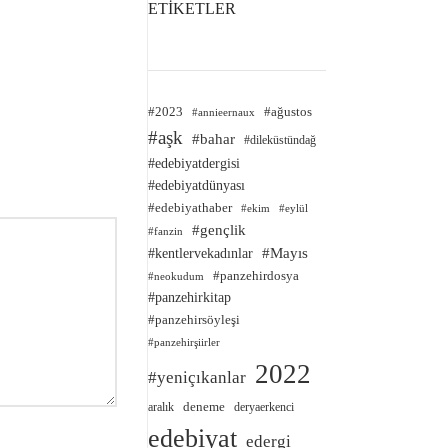
ETİKETLER
#2023
#ağustos
#annieernaux
#aşk
#bahar
#dileküstündağ
#edebiyatdergisi
#edebiyatdünyası
#edebiyathaber
#ekim
#eylül
#gençlik
#fanzin
#kentlervekadınlar
#Mayıs
#panzehirdosya
#neokudum
#panzehirkitap
#panzehirsöyleşi
#panzehirşiirler
2022
#yeniçıkanlar
deneme
aralık
deryaerkenci
edebiyat
edergi