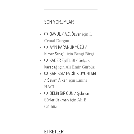
SON YORUMLAR
BAVUL / A.C. Özyer
için
İ.
Cemal Durgun
AYIN KARANLIK YÜZÜ /
Nimet Şengül
için
Bengi Birgi
KADER EŞİTLİĞİ / Selçuk
Karadağ
için
Ali Emir Gürbüz
ŞAHISSIZ EVCİLİK OYUNLARI
/ Sevim Alkan
için
Emine
HACI
BELKİ BİR GÜN / Şebnem
Gürler Oakman
için
Ali E.
Gürbüz
ETİKETLER