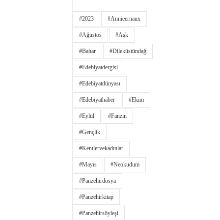
#2023
#annieernaux
#ağustos
#aşk
#bahar
#dileküstündağ
#edebiyatdergisi
#edebiyatdünyası
#edebiyathaber
#ekim
#eylül
#fanzin
#gençlik
#kentlervekadınlar
#Mayıs
#neokudum
#panzehirdosya
#panzehirkitap
#panzehirsöyleşi