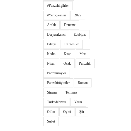
#panzehirşiirler
#yeniçıkanlar
2022
Aralık
Deneme
Deryaerkenci
Edebiyat
Edergi
En Yeniler
Kadın
Kitap
Mart
Nisan
Ocak
Panzehir
Panzehiröykü
Panzehiröyküler
Roman
Sinema
Temmuz
Türkedebiyatı
Yazar
Ölüm
Öykü
Şiir
Şubat