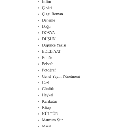
Bilim
Çeviri
Çizgi Roman
Deneme
Doğa
DOSYA
DÜŞÜN
Düşünce Yazısı
EDEBİYAT
Editör
Felsefe
Fotoğraf
Genel Yayın Yönetmeni
Gezi
Günlük
Heykel
Karikatür
Kitap
KÜLTÜR
Manzum Şiir
Masal