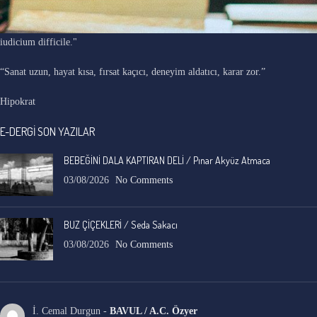
"Ars longa, vita brevis, occasio praeceps, experimentum periculosum,
iudicium difficile."
“Sanat uzun, hayat kısa, fırsat kaçıcı, deneyim aldatıcı, karar zor.”
Hipokrat
E-DERGİ SON YAZILAR
BEBEĞİNİ DALA KAPTIRAN DELİ / Pınar Akyüz Atmaca
03/08/2026
No Comments
BUZ ÇİÇEKLERİ / Seda Sakacı
03/08/2026
No Comments
İ. Cemal Durgun
-
BAVUL / A.C. Özyer