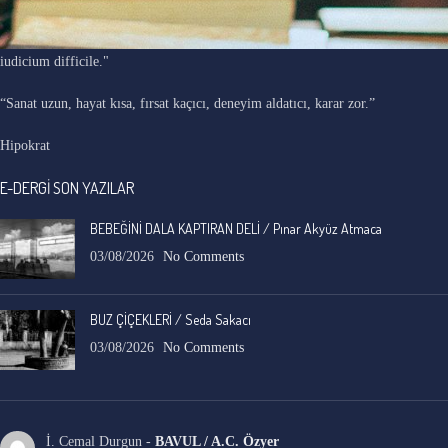
"Ars longa, vita brevis, occasio praeceps, experimentum periculosum,
iudicium difficile."
“Sanat uzun, hayat kısa, fırsat kaçıcı, deneyim aldatıcı, karar zor.”
Hipokrat
E-DERGİ SON YAZILAR
BEBEĞİNİ DALA KAPTIRAN DELİ / Pınar Akyüz Atmaca
03/08/2026
No Comments
BUZ ÇİÇEKLERİ / Seda Sakacı
03/08/2026
No Comments
İ. Cemal Durgun
-
BAVUL / A.C. Özyer