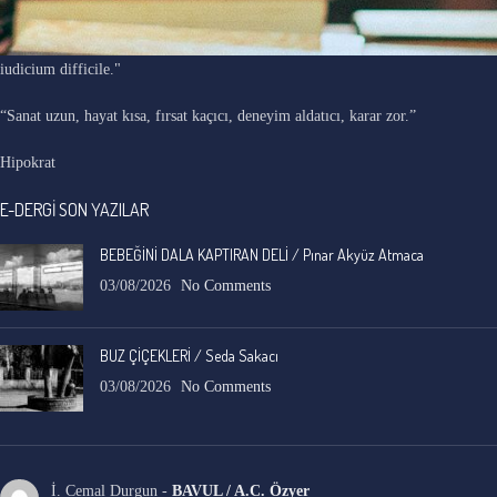
"Ars longa, vita brevis, occasio praeceps, experimentum periculosum,
iudicium difficile."
“Sanat uzun, hayat kısa, fırsat kaçıcı, deneyim aldatıcı, karar zor.”
Hipokrat
E-DERGİ SON YAZILAR
BEBEĞİNİ DALA KAPTIRAN DELİ / Pınar Akyüz Atmaca
03/08/2026
No Comments
BUZ ÇİÇEKLERİ / Seda Sakacı
03/08/2026
No Comments
İ. Cemal Durgun
-
BAVUL / A.C. Özyer