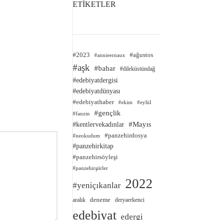
ETİKETLER
#2023
#ağustos
#annieernaux
#aşk
#bahar
#dileküstündağ
#edebiyatdergisi
#edebiyatdünyası
#edebiyathaber
#ekim
#eylül
#gençlik
#fanzin
#kentlervekadınlar
#Mayıs
#panzehirdosya
#neokudum
#panzehirkitap
#panzehirsöyleşi
#panzehirşiirler
2022
#yeniçıkanlar
deneme
aralık
deryaerkenci
edebiyat
edergi