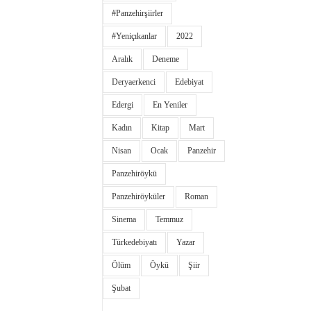
#panzehirşiirler
#yeniçıkanlar
2022
Aralık
Deneme
Deryaerkenci
Edebiyat
Edergi
En Yeniler
Kadın
Kitap
Mart
Nisan
Ocak
Panzehir
Panzehiröykü
Panzehiröyküler
Roman
Sinema
Temmuz
Türkedebiyatı
Yazar
Ölüm
Öykü
Şiir
Şubat