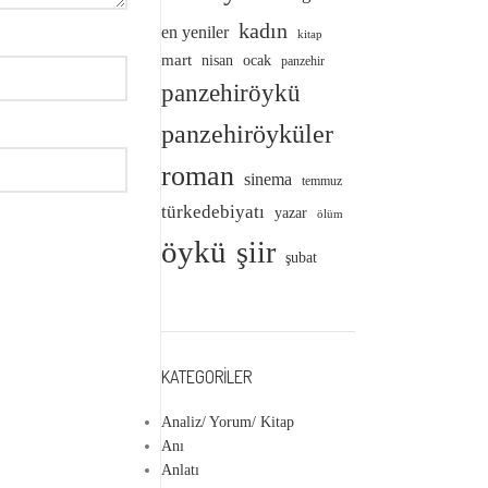
kadın
en yeniler
kitap
mart
nisan
ocak
panzehir
panzehiröykü
panzehiröyküler
roman
sinema
temmuz
türkedebiyatı
yazar
ölüm
öykü
şiir
şubat
KATEGORILER
Analiz/ Yorum/ Kitap
Anı
Anlatı