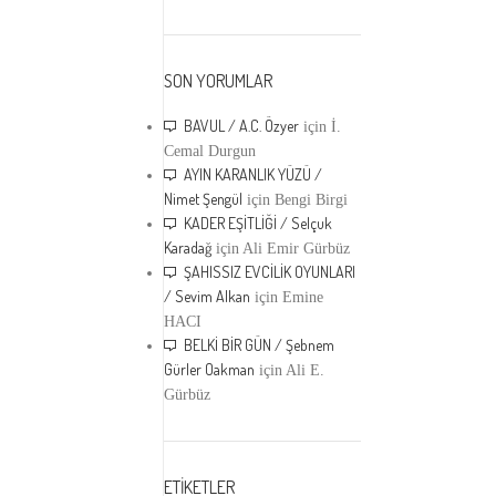
SON YORUMLAR
BAVUL / A.C. Özyer
için
İ.
Cemal Durgun
AYIN KARANLIK YÜZÜ /
Nimet Şengül
için
Bengi Birgi
KADER EŞİTLİĞİ / Selçuk
Karadağ
için
Ali Emir Gürbüz
ŞAHISSIZ EVCİLİK OYUNLARI
/ Sevim Alkan
için
Emine
HACI
BELKİ BİR GÜN / Şebnem
Gürler Oakman
için
Ali E.
Gürbüz
ETİKETLER