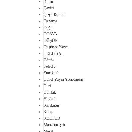
Bilim
Çeviri
Çizgi Roman
Deneme
Doğa
DOSYA
DÜŞÜN
Düşünce Yazısı
EDEBİYAT
Editör
Felsefe
Fotoğraf
Genel Yayın Yönetmeni
Gezi
Günlük
Heykel
Karikatür
Kitap
KÜLTÜR
Manzum Şiir
Masal