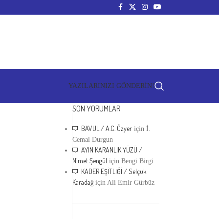
YAZILARINIZI GÖNDERİN!
SON YORUMLAR
BAVUL / A.C. Özyer
için
İ.
Cemal Durgun
AYIN KARANLIK YÜZÜ /
Nimet Şengül
için
Bengi Birgi
KADER EŞİTLİĞİ / Selçuk
Karadağ
için
Ali Emir Gürbüz