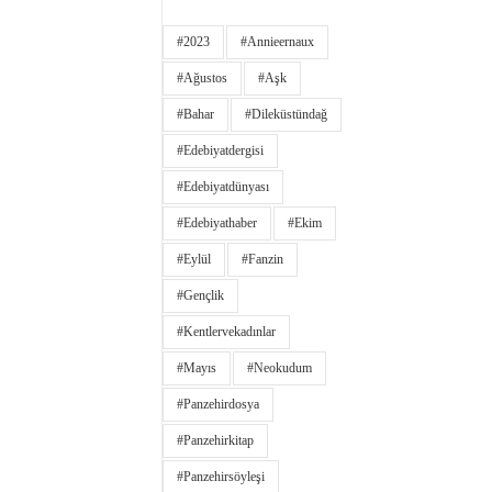
#2023
#annieernaux
#ağustos
#aşk
#bahar
#dileküstündağ
#edebiyatdergisi
#edebiyatdünyası
#edebiyathaber
#ekim
#eylül
#fanzin
#gençlik
#kentlervekadınlar
#Mayıs
#neokudum
#panzehirdosya
#panzehirkitap
#panzehirsöyleşi