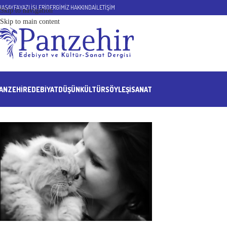
NASAYFA
YAZI İŞLERİ
DERGİMİZ HAKKINDA
İLETİŞİM
Skip to navigation
Skip to main content
ANZEHIR
EDEBİYAT
DÜŞÜN
KÜLTÜR
SÖYLEŞİ
SANAT