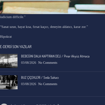
"Ars longa, vita brevis, occasio praeceps, experimentum periculosum,
iudicium difficile."
“Sanat uzun, hayat kısa, fırsat kaçıcı, deneyim aldatıcı, karar zor.”
Hipokrat
E-DERGİ SON YAZILAR
BEBEĞİNİ DALA KAPTIRAN DELİ / Pınar Akyüz Atmaca
03/08/2026
No Comments
BUZ ÇİÇEKLERİ / Seda Sakacı
03/08/2026
No Comments