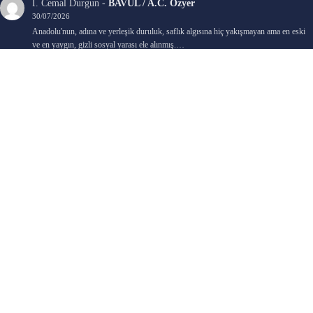
İ. Cemal Durgun
-
BAVUL / A.C. Özyer
30/07/2026
Anadolu'nun, adına ve yerleşik duruluk, saflık algısına hiç yakışmayan ama en eski
ve en yaygın, gizli sosyal yarası ele alınmış.…
Bengi Birgi
-
AYIN KARANLIK YÜZÜ / Nimet Şengül
22/07/2026
Kaleminize sağlık
Ali Emir Gürbüz
-
KADER EŞİTLİĞİ / Selçuk Karadağ
18/07/2026
Çok güzel. Elinize sağlık. İyi halim halsiz.
Emine HACI
-
ŞAHISSIZ EVCİLİK OYUNLARI / Sevim Alkan
05/07/2026
Kaleminize ve emeklerinize sağlık, keyifle okudum. Elimizi tutacak sevdiklerimizin
olması temennisiyle, yazıların devamını bekliyoruz heyecanla...
Ali E. Gürbüz
-
BELKİ BİR GÜN / Şebnem Gürler Oakman
23/06/2026
Tek kelime ile harika. 2 defa okudum yine :)