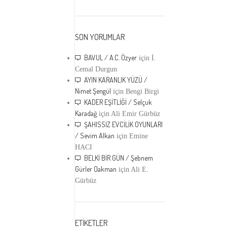
SON YORUMLAR
BAVUL / A.C. Özyer
için
İ.
Cemal Durgun
AYIN KARANLIK YÜZÜ /
Nimet Şengül
için
Bengi Birgi
KADER EŞİTLİĞİ / Selçuk
Karadağ
için
Ali Emir Gürbüz
ŞAHISSIZ EVCİLİK OYUNLARI
/ Sevim Alkan
için
Emine
HACI
BELKİ BİR GÜN / Şebnem
Gürler Oakman
için
Ali E.
Gürbüz
ETİKETLER