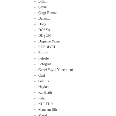
Bilim
Çeviri
Çizgi Roman
Deneme
Doğa
DOSYA
DÜŞÜN
Düşünce Yazısı
EDEBİYAT
Editör
Felsefe
Fotoğraf
Genel Yayın Yönetmeni
Gezi
Günlük
Heykel
Karikatür
Kitap
KÜLTÜR
Manzum Şiir
Masal