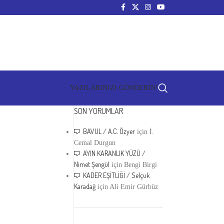
YAZILARINIZI GÖNDERİN!
SON YORUMLAR
BAVUL / A.C. Özyer
için
İ.
Cemal Durgun
AYIN KARANLIK YÜZÜ /
Nimet Şengül
için
Bengi Birgi
KADER EŞİTLİĞİ / Selçuk
Karadağ
için
Ali Emir Gürbüz