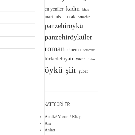
kadın
en yeniler
kitap
mart
nisan
ocak
panzehir
panzehiröykü
panzehiröyküler
roman
sinema
temmuz
türkedebiyatı
yazar
ölüm
öykü
şiir
şubat
KATEGORILER
Analiz/ Yorum/ Kitap
Anı
Anlatı