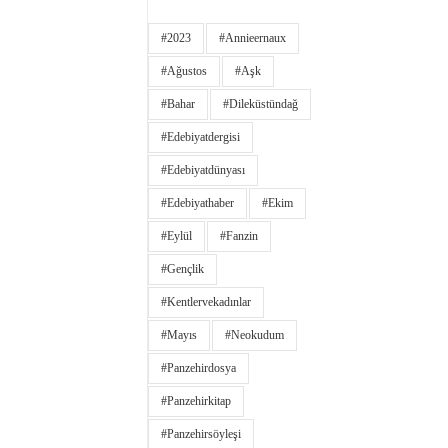
#2023
#annieernaux
#ağustos
#aşk
#bahar
#dileküstündağ
#edebiyatdergisi
#edebiyatdünyası
#edebiyathaber
#ekim
#eylül
#fanzin
#gençlik
#kentlervekadınlar
#Mayıs
#neokudum
#panzehirdosya
#panzehirkitap
#panzehirsöyleşi