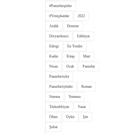
#panzehirşiirler
#yeniçıkanlar
2022
Aralık
Deneme
Deryaerkenci
Edebiyat
Edergi
En Yeniler
Kadın
Kitap
Mart
Nisan
Ocak
Panzehir
Panzehiröykü
Panzehiröyküler
Roman
Sinema
Temmuz
Türkedebiyatı
Yazar
Ölüm
Öykü
Şiir
Şubat