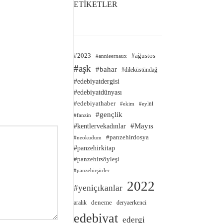
ETİKETLER
#2023
#ağustos
#annieernaux
#aşk
#bahar
#dileküstündağ
#edebiyatdergisi
#edebiyatdünyası
#edebiyathaber
#ekim
#eylül
#gençlik
#fanzin
#kentlervekadınlar
#Mayıs
#panzehirdosya
#neokudum
#panzehirkitap
#panzehirsöyleşi
#panzehirşiirler
2022
#yeniçıkanlar
deneme
aralık
deryaerkenci
edebiyat
edergi