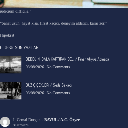
"Ars longa, vita brevis, occasio praeceps, experimentum periculosum,
iudicium difficile."
“Sanat uzun, hayat kısa, fırsat kaçıcı, deneyim aldatıcı, karar zor.”
Hipokrat
E-DERGİ SON YAZILAR
BEBEĞİNİ DALA KAPTIRAN DELİ / Pınar Akyüz Atmaca
03/08/2026
No Comments
BUZ ÇİÇEKLERİ / Seda Sakacı
03/08/2026
No Comments
İ. Cemal Durgun
-
BAVUL / A.C. Özyer
30/07/2026