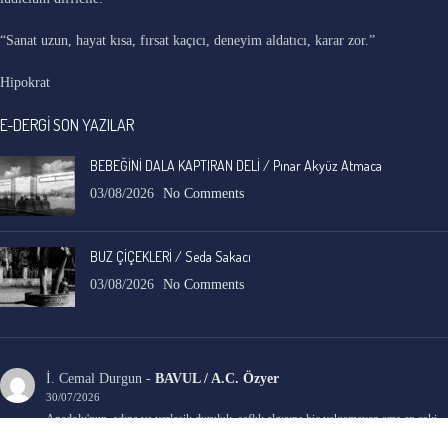
“Sanat uzun, hayat kısa, fırsat kaçıcı, deneyim aldatıcı, karar zor.”
Hipokrat
E-DERGİ SON YAZILAR
BEBEĞİNİ DALA KAPTIRAN DELİ / Pınar Akyüz Atmaca
03/08/2026
No Comments
BUZ ÇİÇEKLERİ / Seda Sakacı
03/08/2026
No Comments
İ. Cemal Durgun
-
BAVUL / A.C. Özyer
30/07/2026
Anadolu'nun, adına ve yerleşik duruluk, saflık algısına hiç yakışmayan ama en eski
ve en yaygın, gizli sosyal yarası ele alınmış.…