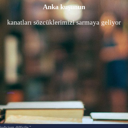
Anka kuşunun
kanatları sözcüklerimizi sarmaya geliyor
"Ars longa, vita brevis, occasio praeceps, experimentum periculosum,
iudicium difficile."