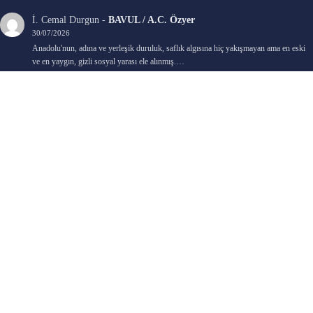
İ. Cemal Durgun
-
BAVUL / A.C. Özyer
30/07/2026
Anadolu'nun, adına ve yerleşik duruluk, saflık algısına hiç yakışmayan ama en eski
ve en yaygın, gizli sosyal yarası ele alınmış.…
Bengi Birgi
-
AYIN KARANLIK YÜZÜ / Nimet Şengül
22/07/2026
Kaleminize sağlık
Ali Emir Gürbüz
-
KADER EŞİTLİĞİ / Selçuk Karadağ
18/07/2026
Çok güzel. Elinize sağlık. İyi halim halsiz.
Emine HACI
-
ŞAHISSIZ EVCİLİK OYUNLARI / Sevim Alkan
05/07/2026
Kaleminize ve emeklerinize sağlık, keyifle okudum. Elimizi tutacak sevdiklerimizin
olması temennisiyle, yazıların devamını bekliyoruz heyecanla...
Ali E. Gürbüz
-
BELKİ BİR GÜN / Şebnem Gürler Oakman
23/06/2026
Tek kelime ile harika. 2 defa okudum yine :)