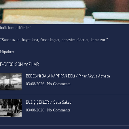
"Ars longa, vita brevis, occasio praeceps, experimentum periculosum,
iudicium difficile."
“Sanat uzun, hayat kısa, fırsat kaçıcı, deneyim aldatıcı, karar zor.”
Hipokrat
E-DERGİ SON YAZILAR
BEBEĞİNİ DALA KAPTIRAN DELİ / Pınar Akyüz Atmaca
03/08/2026
No Comments
BUZ ÇİÇEKLERİ / Seda Sakacı
03/08/2026
No Comments