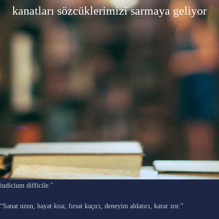
kanatları sözcüklerimizi sarmaya geliyor
"Ars longa, vita brevis, occasio praeceps, experimentum periculosum,
iudicium difficile."
“Sanat uzun, hayat kısa, fırsat kaçıcı, deneyim aldatıcı, karar zor.”