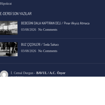
Hipokrat
E-DERGİ SON YAZILAR
BEBEĞİNİ DALA KAPTIRAN DELİ / Pınar Akyüz Atmaca
03/08/2026
No Comments
BUZ ÇİÇEKLERİ / Seda Sakacı
03/08/2026
No Comments
İ. Cemal Durgun
-
BAVUL / A.C. Özyer
30/07/2026
Anadolu'nun, adına ve yerleşik duruluk, saflık algısına hiç yakışmayan ama en eski
ve en yaygın, gizli sosyal yarası ele alınmış.…
Bengi Birgi
-
AYIN KARANLIK YÜZÜ / Nimet Şengül
22/07/2026